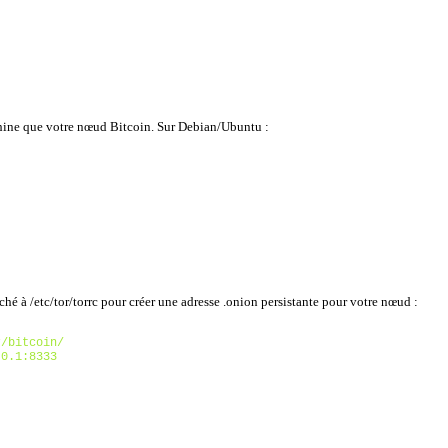
hine que votre nœud Bitcoin. Sur Debian/Ubuntu :
hé à /etc/tor/torrc pour créer une adresse .onion persistante pour votre nœud :
/bitcoin/

.0.1:8333