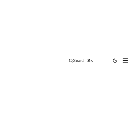
—
Search
⌘K