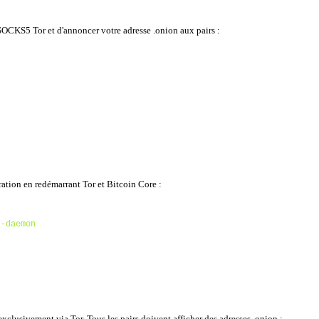
 SOCKS5 Tor et d'annoncer votre adresse .onion aux pairs :
ation en redémarrant Tor et Bitcoin Core :
 -daemon
clusivement via Tor. Tous les pairs doivent afficher des adresses .onion :