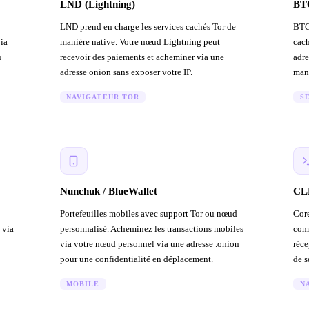
LND (Lightning)
BT
LND prend en charge les services cachés Tor de
BTCP
ia
manière native. Votre nœud Lightning peut
cach
u
recevoir des paiements et acheminer via une
adre
adresse onion sans exposer votre IP.
mani
NAVIGATEUR TOR
S
Nunchuk / BlueWallet
CLN
Portefeuilles mobiles avec support Tor ou nœud
Core
 via
personnalisé. Acheminez les transactions mobiles
comp
via votre nœud personnel via une adresse .onion
réce
pour une confidentialité en déplacement.
de s
MOBILE
N