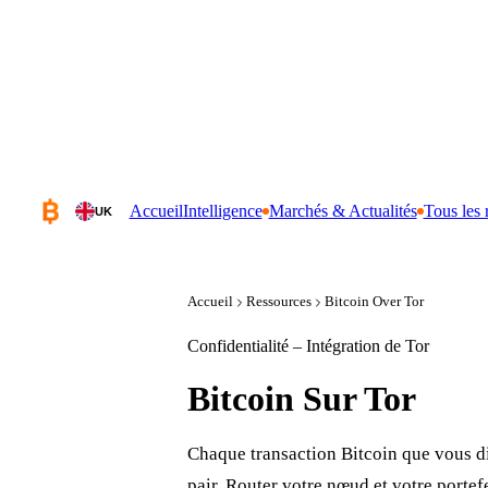
Accueil
Intelligence
Marchés & Actualités
Tous les 
UK
Accueil
Ressources
Bitcoin Over Tor
Confidentialité – Intégration de Tor
Bitcoin
Sur Tor
Chaque transaction Bitcoin que vous di
pair. Router votre nœud et votre portefe