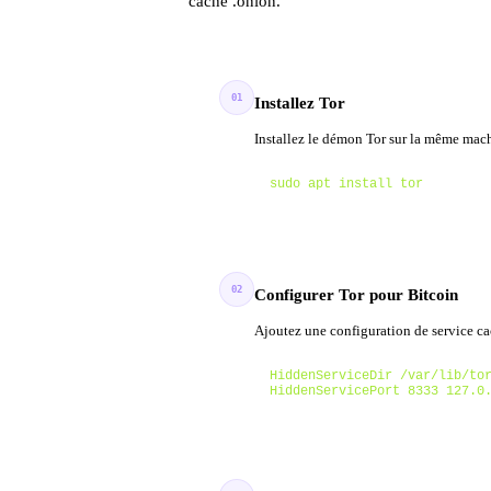
caché .onion.
01
Installez Tor
Installez le démon Tor sur la même mac
sudo apt install tor
02
Configurer Tor pour Bitcoin
Ajoutez une configuration de service cac
HiddenServiceDir /var/lib/tor
HiddenServicePort 8333 127.0