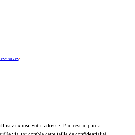
ressources
ffusez expose votre adresse IP au réseau pair-à-
uille via Tor comble cette faille de confidentialité