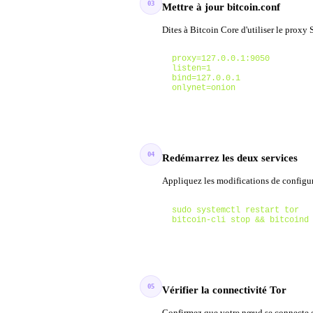
03
Mettre à jour bitcoin.conf
Dites à Bitcoin Core d'utiliser le proxy
proxy=127.0.0.1:9050

listen=1

bind=127.0.0.1

onlynet=onion
04
Redémarrez les deux services
Appliquez les modifications de configur
sudo systemctl restart tor

bitcoin-cli stop && bitcoind
05
Vérifier la connectivité Tor
Confirmez que votre nœud se connecte ex