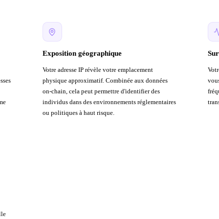
Exposition géographique
Sur
Votre adresse IP révèle votre emplacement
Votr
esses
physique approximatif. Combinée aux données
vous
on-chain, cela peut permettre d'identifier des
fréq
ême
individus dans des environnements réglementaires
tran
ou politiques à haut risque.
lle