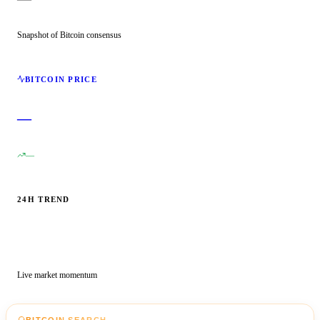
Snapshot of Bitcoin consensus
BITCOIN PRICE
—
—
24H TREND
Live market momentum
BITCOIN SEARCH