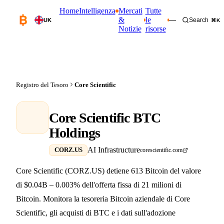
Home
Intelligenza
Mercati
Tutte
&
le
—
Search
UK
⌘K
Notizie
risorse
Registro del Tesoro
Core Scientific
Core Scientific BTC
Holdings
AI Infrastructure
CORZ.US
corescientific.com
Core Scientific (CORZ.US) detiene 613 Bitcoin del valore
di $0.04B – 0.003% dell'offerta fissa di 21 milioni di
Bitcoin. Monitora la tesoreria Bitcoin aziendale di Core
Scientific, gli acquisti di BTC e i dati sull'adozione