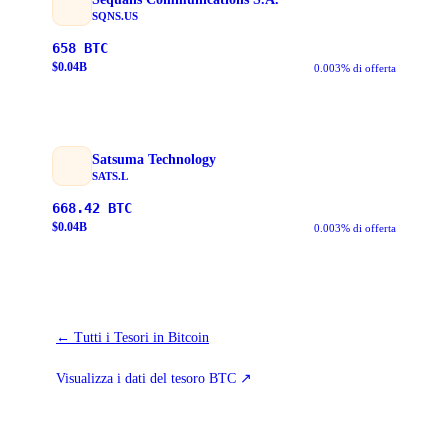
SQNS.US
658
BTC
$
0.04
B
0.003% di offerta
Satsuma Technology
SATS.L
668.42
BTC
$
0.04
B
0.003% di offerta
←
Tutti i Tesori in Bitcoin
Visualizza i dati del tesoro BTC
↗