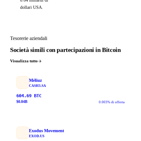
0.04 miliardi di
dollari USA.
Tesorerie aziendali
Società simili con partecipazioni in Bitcoin
Visualizza tutto
Méliuz
CASH3.SA
604.69
BTC
$
0.04
B
0.003% di offerta
Exodus Movement
EXOD.US