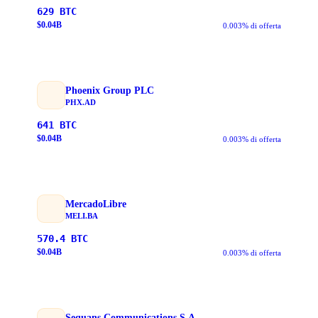
629
BTC
$
0.04
B
0.003% di offerta
Phoenix Group PLC
PHX.AD
641
BTC
$
0.04
B
0.003% di offerta
MercadoLibre
MELI.BA
570.4
BTC
$
0.04
B
0.003% di offerta
Sequans Communications S.A.