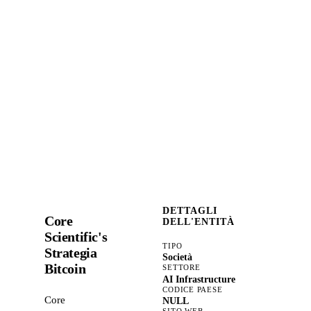
DETTAGLI
Core
DELL'ENTITÀ
Scientific's
TIPO
Strategia
Società
Bitcoin
SETTORE
AI Infrastructure
CODICE PAESE
Core
NULL
SITO WEB