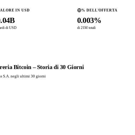
ALORE IN USD
% DELL'OFFERTA
0.04B
0.003%
ardi di USD
di 21M totali
ria Bitcoin – Storia di 30 Giorni
S.A. negli ultimi 30 giorni