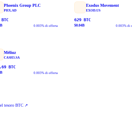
Phoenix Group PLC
Exodus Movement
PHX.AD
EXOD.US
BTC
629
BTC
B
$
0.04
B
0.003% di offerta
0.003% di o
Méliuz
CASH3.SA
.69
BTC
B
0.003% di offerta
 del tesoro BTC
↗