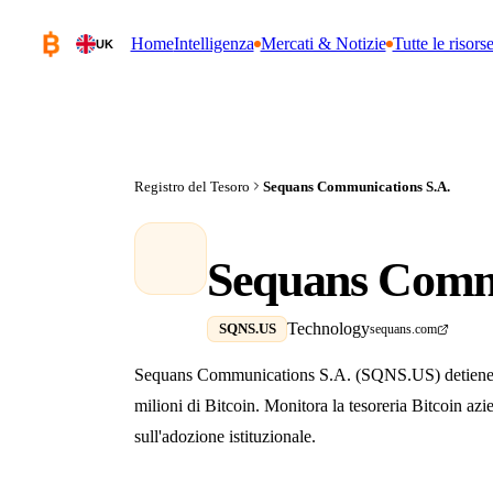
Home
Intelligenza
Mercati & Notizie
Tutte le risors
UK
Registro del Tesoro
Sequans Communications S.A.
Sequans Comm
Technology
SQNS.US
sequans.com
Sequans Communications S.A. (SQNS.US) detiene 658
milioni di Bitcoin. Monitora la tesoreria Bitcoin az
sull'adozione istituzionale.