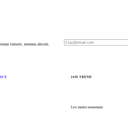
 Nessun rumore, nessuna altcoin.
RICE
24H TREND
Live market momentum