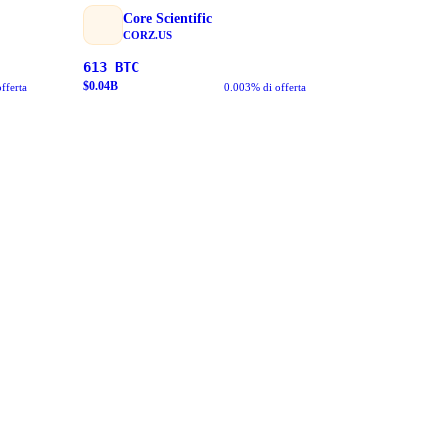
Core Scientific
CORZ.US
613
BTC
$
0.04
B
fferta
0.003% di offerta