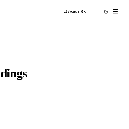
—
Search
⌘K
dings