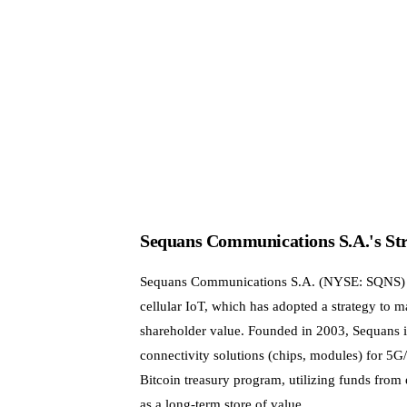
Sequans Communications S.A.'s Str
Sequans Communications S.A. (NYSE: SQNS) i
cellular IoT, which has adopted a strategy to m
shareholder value. Founded in 2003, Sequans is
connectivity solutions (chips, modules) for 5
Bitcoin treasury program, utilizing funds from
as a long-term store of value.