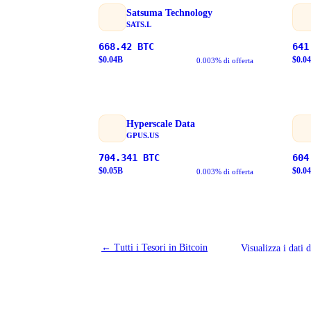
Satsuma Technology
SATS.L
668.42
BTC
641
$
0.04
B
$
0.04
0.003% di offerta
Hyperscale Data
GPUS.US
704.341
BTC
604
$
0.05
B
$
0.04
0.003% di offerta
←
Tutti i Tesori in Bitcoin
Visualizza i dati