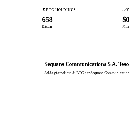
BTC HOLDINGS
V
658
$
Bitcoin
Mili
Sequans Communications S.A. Tesore
Saldo giornaliero di BTC per Sequans Communications 