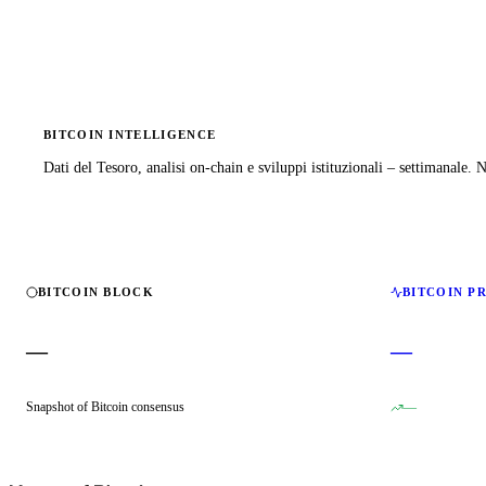
BITCOIN INTELLIGENCE
Dati del Tesoro, analisi on-chain e sviluppi istituzionali – settimanale.
BITCOIN BLOCK
BITCOIN P
—
—
Snapshot of Bitcoin consensus
—