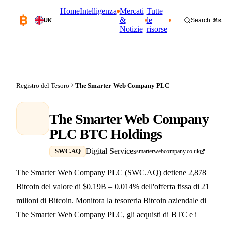
Home
Intelligenza
Mercati
Tutte
&
le
—
Search
UK
⌘K
Notizie
risorse
Registro del Tesoro
The Smarter Web Company PLC
The Smarter Web Company
PLC BTC Holdings
Digital Services
SWC.AQ
smarterwebcompany.co.uk
The Smarter Web Company PLC (SWC.AQ) detiene 2,878
Bitcoin del valore di $0.19B – 0.014% dell'offerta fissa di 21
milioni di Bitcoin. Monitora la tesoreria Bitcoin aziendale di
The Smarter Web Company PLC, gli acquisti di BTC e i