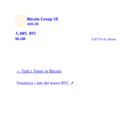
Bitcoin Group SE
ADE.DE
3,605
BTC
$
0.24
B
0.017% di offerta
←
Tutti i Tesori in Bitcoin
Visualizza i dati del tesoro BTC
↗