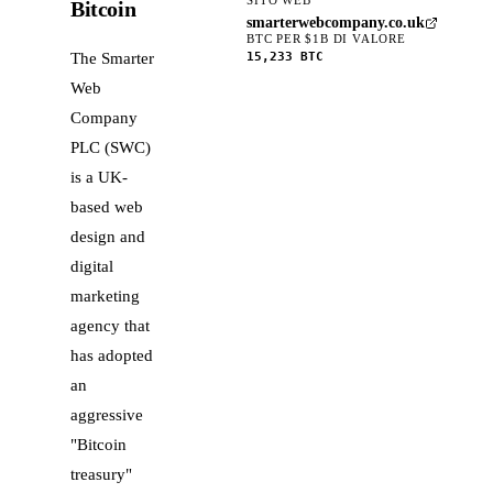
Bitcoin
smarterwebcompany.co.uk
BTC PER $1B DI VALORE
15,233
BTC
The Smarter
Web
Company
PLC (SWC)
is a UK-
based web
design and
digital
marketing
agency that
has adopted
an
aggressive
"Bitcoin
treasury"