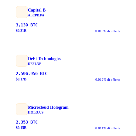
Capital B
ALCPB.PA
3,139
BTC
$
0.21
B
0.015% di offerta
DeFi Technologies
DEFI.NE
2,596.956
BTC
$
0.17
B
0.012% di offerta
Microcloud Hologram
HOLO.US
2,353
BTC
$
0.15
B
0.011% di offerta