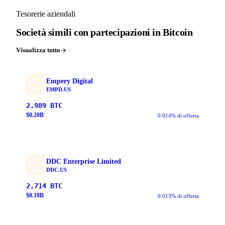
Tesorerie aziendali
Società simili con partecipazioni in Bitcoin
Visualizza tutto
Empery Digital
EMPD.US
2,989
BTC
$
0.20
B
0.014% di offerta
DDC Enterprise Limited
DDC.US
2,714
BTC
$
0.18
B
0.013% di offerta