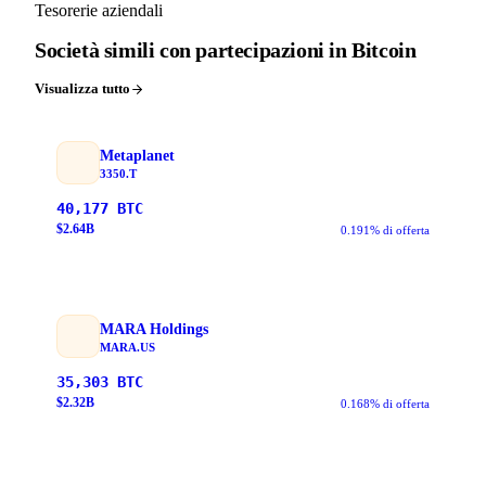
Tesorerie aziendali
Società simili con partecipazioni in Bitcoin
Visualizza tutto
Metaplanet
3350.T
40,177
BTC
$
2.64
B
0.191% di offerta
MARA Holdings
MARA.US
35,303
BTC
$
2.32
B
0.168% di offerta