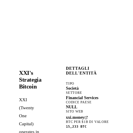
DETTAGLI
XXI's
DELL'ENTITÀ
Strategia
TIPO
Bitcoin
Società
SETTORE
Financial Services
XXI
CODICE PAESE
NULL
(Twenty
SITO WEB
One
xxi.money
BTC PER $1B DI VALORE
Capital)
15,233
BTC
operates in