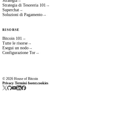
Strategia
→
Strategia di Tesoreria 101
→
Superchat
→
Soluzioni di Pagamento
→
RISORSE
Bitcoin 101
→
Tutte le risorse
→
Esegui un nodo
→
Configurazione Tor
→
© 2026 House of Bitcoin
Privacy
Termini
footer.cookies
·
·