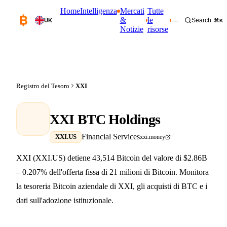
Home
Intelligenza
Mercati
Tutte
&
le
—
Search
UK
⌘K
Notizie
risorse
Registro del Tesoro
XXI
XXI BTC Holdings
Financial Services
XXI.US
xxi.money
XXI (XXI.US) detiene 43,514 Bitcoin del valore di $2.86B
– 0.207% dell'offerta fissa di 21 milioni di Bitcoin. Monitora
la tesoreria Bitcoin aziendale di XXI, gli acquisti di BTC e i
dati sull'adozione istituzionale.