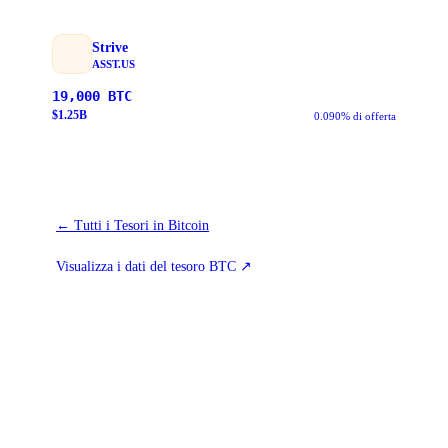
Strive
ASST.US
19,000
BTC
$
1.25
B
0.090% di offerta
←
Tutti i Tesori in Bitcoin
Visualizza i dati del tesoro BTC
↗