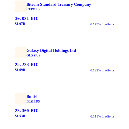
Bitcoin Standard Treasury Company
CEPO.US
30,021
BTC
$
1.97
B
0.143% di offerta
Galaxy Digital Holdings Ltd
GLXY.US
25,723
BTC
$
1.69
B
0.122% di offerta
Bullish
BLSH.US
23,300
BTC
$
1.53
B
0.111% di offerta