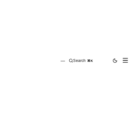
—
Search
⌘K