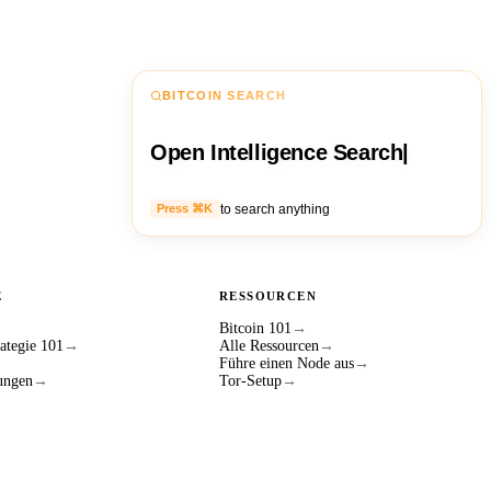
BITCOIN SEARCH
Open Intelligence Search
|
to search anything
Press ⌘K
E
RESSOURCEN
Bitcoin 101
→
ategie 101
→
Alle Ressourcen
→
Führe einen Node aus
→
ungen
→
Tor-Setup
→