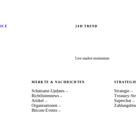
RICE
24H TREND
Live market momentum
MÄRKTE & NACHRICHTEN
STRATEGI
Schatzamt-Updates
→
Strategie
→
Richtliniennews
→
Treasury-Str
Artikel
→
Superchat
→
Organisationen
→
Zahlungslös
Bitcoin-Events
→