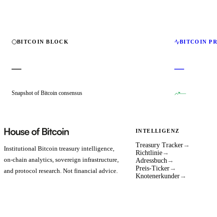
BITCOIN BLOCK
BITCOIN P
—
—
Snapshot of Bitcoin consensus
—
INTELLIGENZ
Treasury Tracker
→
Institutional Bitcoin treasury intelligence,
Richtlinie
→
on-chain analytics, sovereign infrastructure,
Adressbuch
→
Preis-Ticker
→
and protocol research. Not financial advice.
Knotenerkunder
→