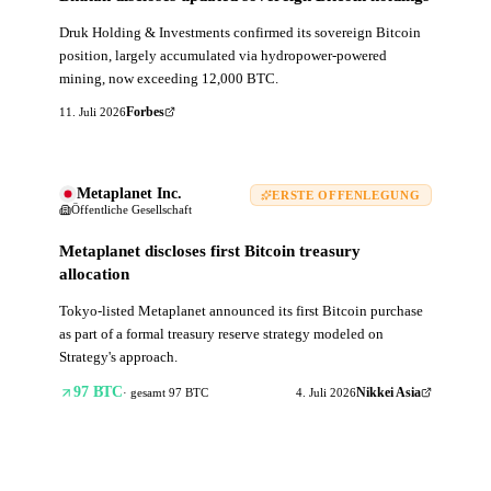
Druk Holding & Investments confirmed its sovereign Bitcoin
position, largely accumulated via hydropower-powered
mining, now exceeding 12,000 BTC.
11. Juli 2026
Forbes
Metaplanet Inc.
ERSTE OFFENLEGUNG
Öffentliche Gesellschaft
Metaplanet discloses first Bitcoin treasury
allocation
Tokyo-listed Metaplanet announced its first Bitcoin purchase
as part of a formal treasury reserve strategy modeled on
Strategy's approach.
97
BTC
·
gesamt
97
BTC
4. Juli 2026
Nikkei Asia