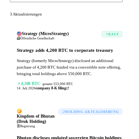
3 Aktualisierungen
Strategy (MicroStrategy)
KAUF
Öffentliche Gesellschaft
Strategy adds 4,200 BTC to corporate treasury
Strategy (formerly MicroStrategy) disclosed an additional
purchase of 4,200 BTC funded via a convertible note offering,
bringing total holdings above 550,000 BTC.
4,200
BTC
·
gesamt
553,000
BTC
14. Juli 2026
company 8-K filing
HOLDING-AKTUALISIERUNG
Kingdom of Bhutan
(Druk Holding)
Regierung
Bhutan discloses updated sovereign Bitcoin holdings