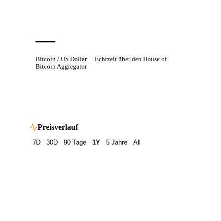
—
Bitcoin / US Dollar ·
Echtzeit über den House of
Bitcoin Aggregator
Preisverlauf
7D
30D
90 Tage
1Y
5 Jahre
All