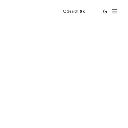
—
Search
⌘K