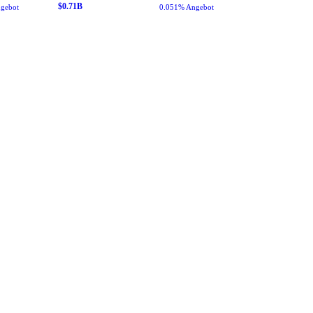
$
0.71
B
gebot
0.051% Angebot