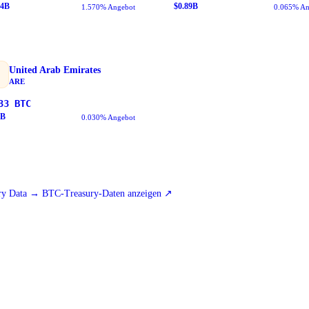
64
B
$
0.89
B
1.570% Angebot
0.065% An
United Arab Emirates
ARE
33
BTC
B
0.030% Angebot
y Data → BTC-Treasury-Daten anzeigen
↗