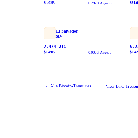
$
4.02
B
$
21.
0.292% Angebot
El Salvador
SLV
7,474
BTC
6,3
$
0.49
B
$
0.42
0.036% Angebot
←
Alle Bitcoin-Treasuries
View BTC Treasur