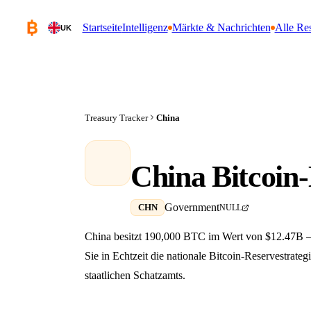
Startseite
Intelligenz
Märkte & Nachrichten
Alle Re
UK
Treasury Tracker
China
China Bitcoin
Government
CHN
NULL
China besitzt 190,000 BTC im Wert von $12.47B –
Sie in Echtzeit die nationale Bitcoin-Reservestrate
staatlichen Schatzamts.