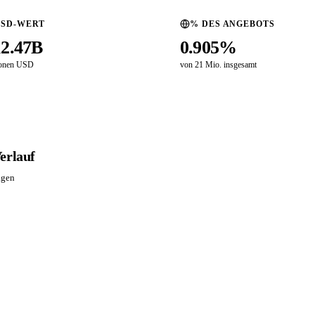
USD-WERT
% DES ANGEBOTS
12.47B
0.905%
ionen USD
von 21 Mio. insgesamt
erlauf
agen