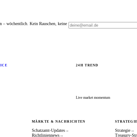
en – wöchentlich. Kein Rauschen, keine
RICE
24H TREND
Live market momentum
MÄRKTE & NACHRICHTEN
STRATEGI
Schatzamt-Updates
→
Strategie
→
Richtliniennews
→
Treasury-Str