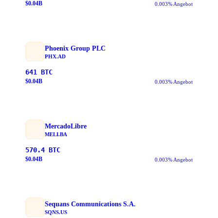
$
0.04
B
0.003% Angebot
Phoenix Group PLC
PHX.AD
641
BTC
$
0.04
B
0.003% Angebot
MercadoLibre
MELI.BA
570.4
BTC
$
0.04
B
0.003% Angebot
Sequans Communications S.A.
SQNS.US