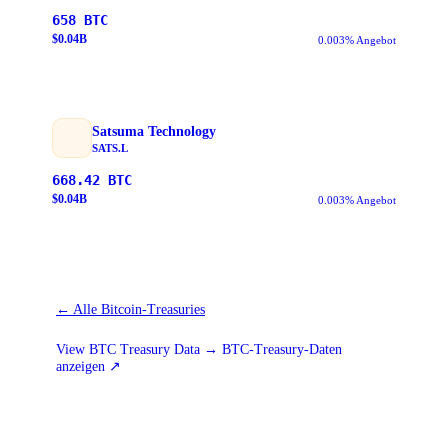
658
BTC
$
0.04
B
0.003% Angebot
Satsuma Technology
SATS.L
668.42
BTC
$
0.04
B
0.003% Angebot
←
Alle Bitcoin-Treasuries
View BTC Treasury Data → BTC-Treasury-Daten
anzeigen
↗