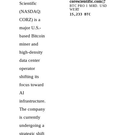
corescientific.com
Scientific
BTC PRO 1 MRD. USD
WERT
(NASDAQ:
15,233
BTC
CORZ) is a
major U.S.-
based Bitcoin
miner and
high-density
data center
operator
shifting its
focus toward
AI
infrastructure.
The company
is currently
undergoing a
strategic shift