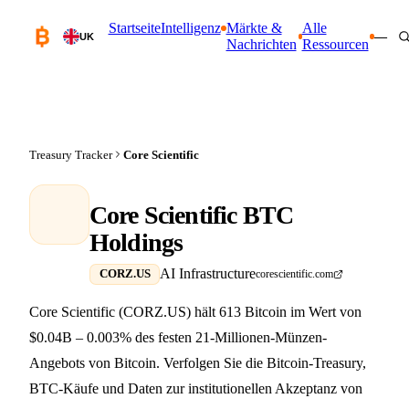
Startseite
Intelligenz
Märkte &
Alle
—
UK
Nachrichten
Ressourcen
Treasury Tracker
Core Scientific
Core Scientific BTC
Holdings
AI Infrastructure
CORZ.US
corescientific.com
Core Scientific (CORZ.US) hält 613 Bitcoin im Wert von
$0.04B – 0.003% des festen 21-Millionen-Münzen-
Angebots von Bitcoin. Verfolgen Sie die Bitcoin-Treasury,
BTC-Käufe und Daten zur institutionellen Akzeptanz von