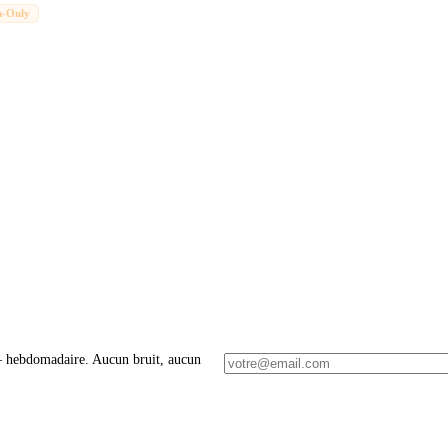
n-Only
 – hebdomadaire. Aucun bruit, aucun