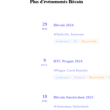
Plus d'événements Bitcoin
29
Bitcoin 2024
MAI
Nashville, Tennessee
Conference
US
Bitcoin-Only
9
BTC Prague 2024
OCT.
Prague, Czech Republic
Conference
Technical
Bitcoin-Only
10
Bitcoin Amsterdam 2025
AVR.
Amsterdam, Netherlands