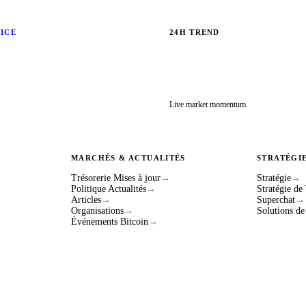
RICE
24H TREND
Live market momentum
MARCHÉS & ACTUALITÉS
STRATÉGI
Trésorerie Mises à jour
→
Stratégie
→
Politique Actualités
→
Stratégie de
Articles
→
Superchat
→
Organisations
→
Solutions de
Événements Bitcoin
→