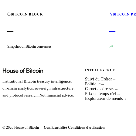
BITCOIN BLOCK
BITCOIN P
—
—
Snapshot of Bitcoin consensus
—
INTELLIGENCE
Suivi du Trésor
→
Institutional Bitcoin treasury intelligence,
Politique
→
on-chain analytics, sovereign infrastructure,
Carnet d'adresses
→
Prix en temps réel
→
and protocol research. Not financial advice.
Explorateur de nœuds
→
© 2026 House of Bitcoin
Confidentialité
Conditions d'utilisation
·