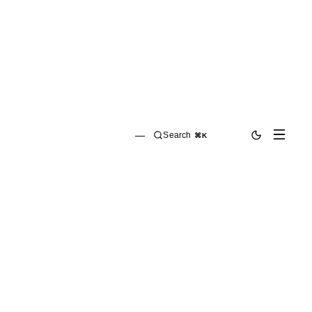
—
Search
⌘K