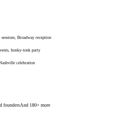
l sessions, Broadway reception
events, honky-tonk party
Nashville celebration
d founders
And 180+ more