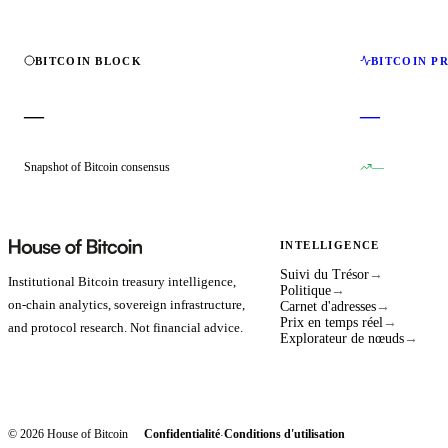
BITCOIN BLOCK
BITCOIN P
—
—
Snapshot of Bitcoin consensus
—
INTELLIGENCE
Suivi du Trésor
→
Institutional Bitcoin treasury intelligence,
Politique
→
on-chain analytics, sovereign infrastructure,
Carnet d'adresses
→
Prix en temps réel
→
and protocol research. Not financial advice.
Explorateur de nœuds
→
© 2026 House of Bitcoin
Confidentialité
Conditions d'utilisation
·