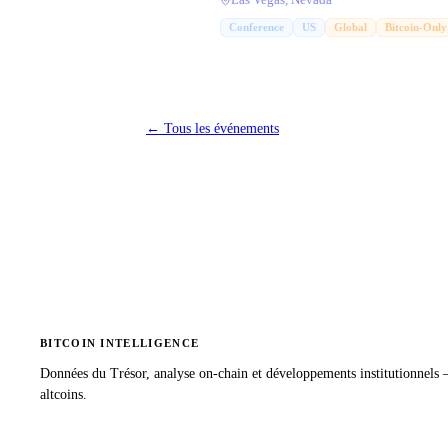
Las Vegas, Nevada
Conference
US
Global
Bitcoin-Only
←
Tous les événements
BITCOIN INTELLIGENCE
Données du Trésor, analyse on-chain et développements institutionnels
altcoins.