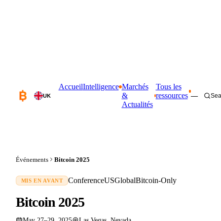
Accueil
Intelligence
Marchés
Tous les
&
ressources
—
Sea
UK
Actualités
Événements
Bitcoin 2025
Conference
US
Global
Bitcoin-Only
MIS EN AVANT
Bitcoin 2025
May 27–29, 2025
Las Vegas, Nevada