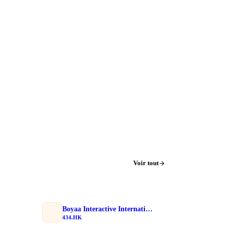
Voir tout
Boyaa Interactive International Limited
434.HK