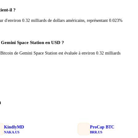
ent-il ?
r d'environ 0.32 milliards de dollars américains, représentant 0.023%
de Gemini Space Station en USD ?
e Bitcoin de Gemini Space Station est évaluée à environ 0.32 milliards
n
KindlyMD
ProCap BTC
NAKA.US
BRR.US