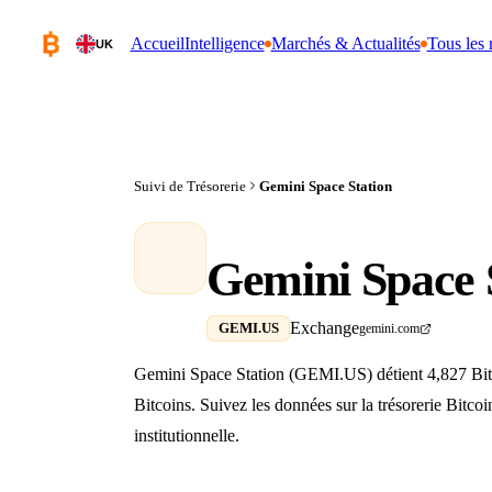
Accueil
Intelligence
Marchés & Actualités
Tous les 
UK
Suivi de Trésorerie
Gemini Space Station
Gemini Space 
Exchange
GEMI.US
gemini.com
Gemini Space Station (GEMI.US) détient 4,827 Bitco
Bitcoins. Suivez les données sur la trésorerie Bitc
institutionnelle.