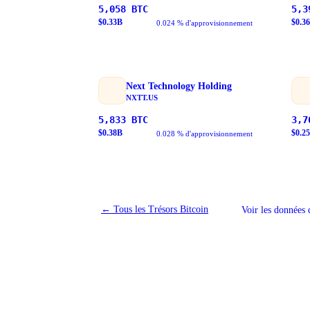
5,058
BTC
5,3
$
0.33
B
$
0.36
0.024 % d'approvisionnement
Next Technology Holding
NXTT.US
5,833
BTC
3,7
$
0.38
B
$
0.25
0.028 % d'approvisionnement
←
Tous les Trésors Bitcoin
Voir les données