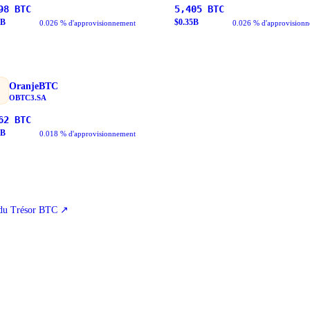
98
BTC
5,405
BTC
B
$
0.35
B
0.026 % d'approvisionnement
0.026 % d'approvision
OranjeBTC
OBTC3.SA
62
BTC
B
0.018 % d'approvisionnement
 du Trésor BTC
↗