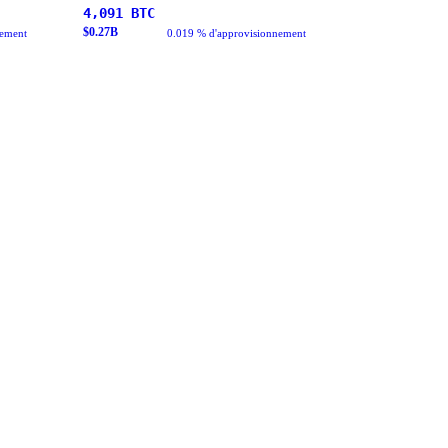
4,091
BTC
$
0.27
B
nement
0.019 % d'approvisionnement