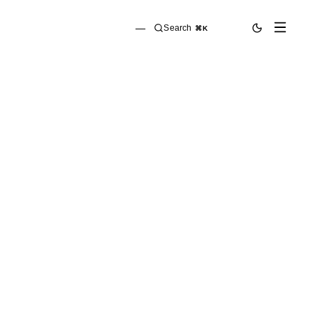
—
Search
⌘K