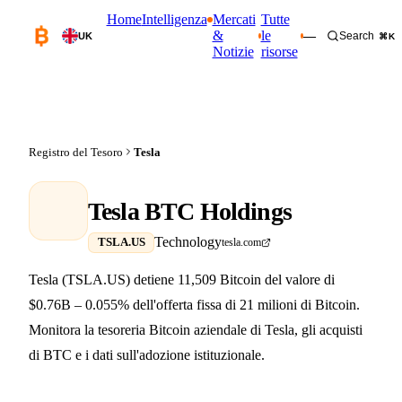
Home
Intelligenza
Mercati
Tutte
&
le
—
Search
UK
⌘K
Notizie
risorse
Registro del Tesoro
Tesla
Tesla BTC Holdings
Technology
TSLA.US
tesla.com
Tesla (TSLA.US) detiene 11,509 Bitcoin del valore di
$0.76B – 0.055% dell'offerta fissa di 21 milioni di Bitcoin.
Monitora la tesoreria Bitcoin aziendale di Tesla, gli acquisti
di BTC e i dati sull'adozione istituzionale.