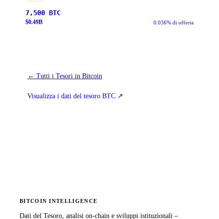
7,500
BTC
$
0.49
B
0.036% di offerta
←
Tutti i Tesori in Bitcoin
Visualizza i dati del tesoro BTC
↗
BITCOIN INTELLIGENCE
Dati del Tesoro, analisi on-chain e sviluppi istituzionali –