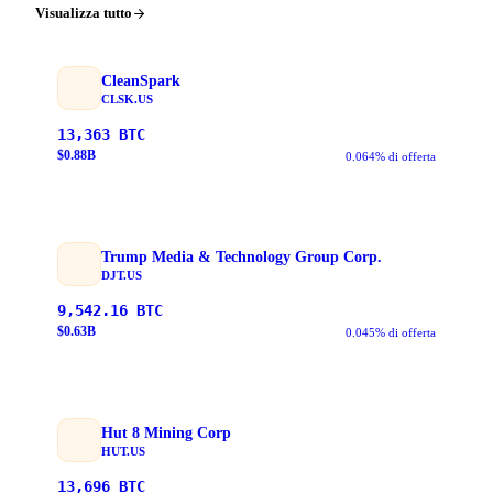
Visualizza tutto
CleanSpark
CLSK.US
13,363
BTC
$
0.88
B
0.064% di offerta
Trump Media & Technology Group Corp.
DJT.US
9,542.16
BTC
$
0.63
B
0.045% di offerta
Hut 8 Mining Corp
HUT.US
13,696
BTC