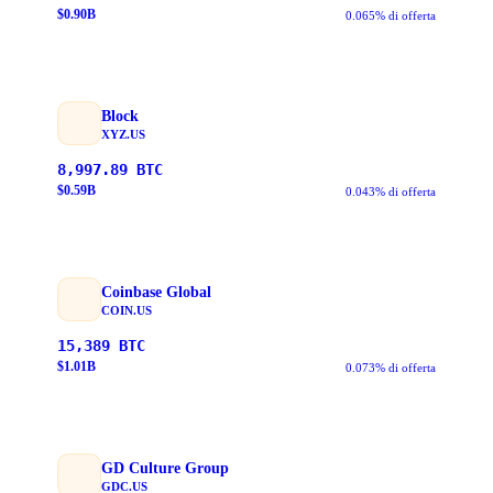
$
0.90
B
0.065% di offerta
Block
XYZ.US
8,997.89
BTC
$
0.59
B
0.043% di offerta
Coinbase Global
COIN.US
15,389
BTC
$
1.01
B
0.073% di offerta
GD Culture Group
GDC.US