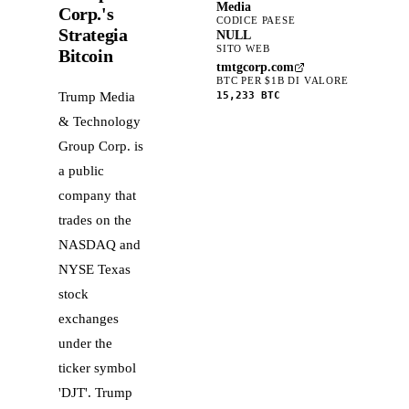
Media
Corp.'s
CODICE PAESE
Strategia
NULL
SITO WEB
Bitcoin
tmtgcorp.com
BTC PER $1B DI VALORE
15,233
BTC
Trump Media
& Technology
Group Corp. is
a public
company that
trades on the
NASDAQ and
NYSE Texas
stock
exchanges
under the
ticker symbol
'DJT'. Trump