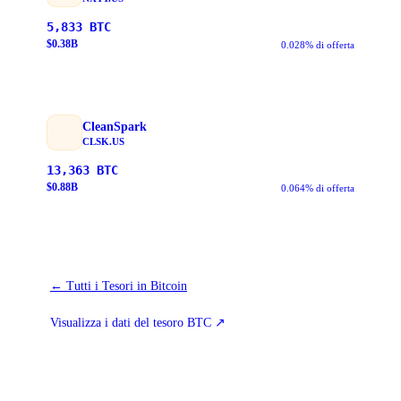
5,833
BTC
$
0.38
B
0.028% di offerta
CleanSpark
CLSK.US
13,363
BTC
$
0.88
B
0.064% di offerta
←
Tutti i Tesori in Bitcoin
Visualizza i dati del tesoro BTC
↗