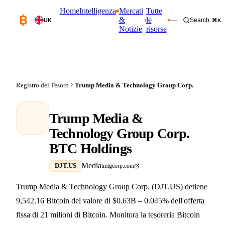
Home
Intelligenza
Mercati
Tutte
&
le
—
Search
UK
⌘K
Notizie
risorse
Registro del Tesoro
Trump Media & Technology Group Corp.
Trump Media &
Technology Group Corp.
BTC Holdings
Media
DJT.US
tmtgcorp.com
Trump Media & Technology Group Corp. (DJT.US) detiene
9,542.16 Bitcoin del valore di $0.63B – 0.045% dell'offerta
fissa di 21 milioni di Bitcoin. Monitora la tesoreria Bitcoin