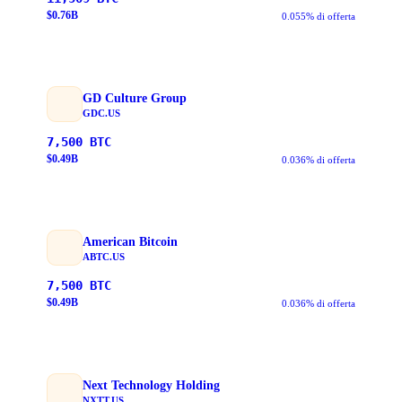
$
0.76
B
0.055% di offerta
GD Culture Group
GDC.US
7,500
BTC
$
0.49
B
0.036% di offerta
American Bitcoin
ABTC.US
7,500
BTC
$
0.49
B
0.036% di offerta
Next Technology Holding
NXTT.US