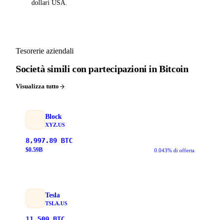
dollari USA.
Tesorerie aziendali
Società simili con partecipazioni in Bitcoin
Visualizza tutto
Block
XYZ.US
8,997.89
BTC
$
0.59
B
0.043% di offerta
Tesla
TSLA.US
11,509
BTC