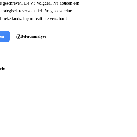
nis geschreven. De VS volgden. Nu houden een
strategisch reserve-actief. Volg soevereine
itieke landschap in realtime verschuift.
gen
Beleidsanalyse
rde