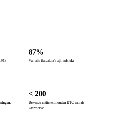
87%
 1913
Van alle fiatvaluta’s zijn mislukt
< 200
eringen.
Bekende entiteiten houden BTC aan als
kasreserve