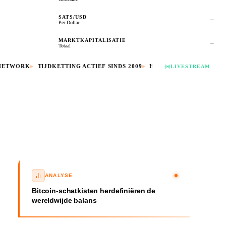
SATS/USD
—
Per Dollar
MARKTKAPITALISATIE
—
Totaal
ETWORK
▸
TIJDKETTING ACTIEF SINDS 2009
▸
HASH RATE: RECORDHOO
LIVESTREAM
ANALYSE
Bitcoin-schatkisten herdefiniëren de
wereldwijde balans