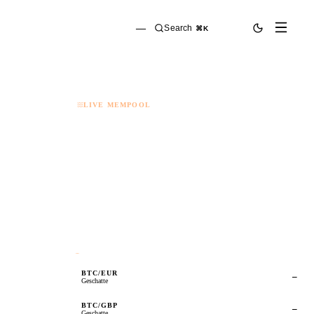
—
Search
⌘K
LIVE MEMPOOL
…
BTC/EUR
—
Geschatte
BTC/GBP
—
Geschatte