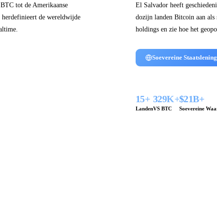
0 BTC tot de Amerikaanse
El Salvador heeft geschiede
e herdefinieert de wereldwijde
dozijn landen Bitcoin aan als 
altime.
holdings en zie hoe het geopol
Soevereine Staatslenin
15+
329K+
$21B+
Landen
VS BTC
Soevereine Waa