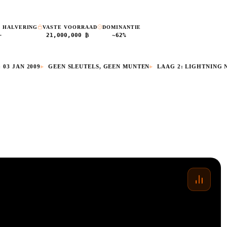
 HALVERING
VASTE VOORRAAD
DOMINANTIE
—
21,000,000 ₿
~62%
 JAN 2009
▸
GEEN SLEUTELS, GEEN MUNTEN
▸
LAAG 2: LIGHTNING N