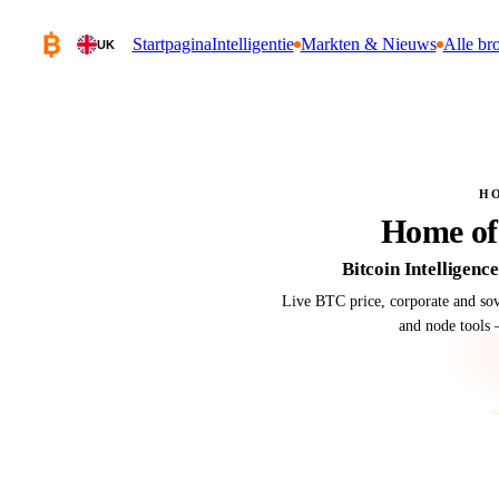
Startpagina
Intelligentie
Markten & Nieuws
Alle br
UK
H
Home of
Bitcoin Intelligenc
Live BTC price, corporate and sove
and node tools 