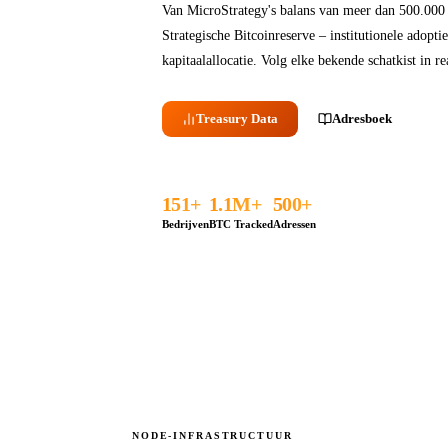
Van MicroStrategy's balans van meer dan 500.00
Strategische Bitcoinreserve – institutionele adopti
kapitaalallocatie. Volg elke bekende schatkist in re
Treasury Data
Adresboek
151+
1.1M+
500+
Bedrijven
BTC Tracked
Adressen
NODE-INFRASTRUCTUUR