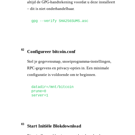
altijd de GPG-handtekening voordat u deze installeert
– dit is niet onderhandelbaar.
gpg --verify SHA256SUMS.asc
02
Configureer bitcoin.conf
Stel je gegevensmap, snoeiprogramma-instellingen,
RPC-gegevens en privacy-opties in. Een minimale
configuratie is voldoende om te beginnen.
datadir=/mnt/bitcoin

prune=0

server=1
03
Start Initiële Blokdownload