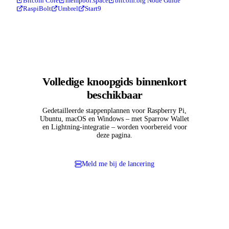
Bitcoin Core
mempool.space
bitcoin.org Node Guide
RaspiBolt
Umbrel
Start9
Volledige knoopgids binnenkort
beschikbaar
Gedetailleerde stappenplannen voor Raspberry Pi,
Ubuntu, macOS en Windows – met Sparrow Wallet
en Lightning-integratie – worden voorbereid voor
deze pagina.
Meld me bij de lancering