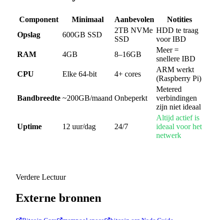
Component
Minimaal
Aanbevolen
Notities
2TB NVMe
HDD te traag
Opslag
600GB SSD
SSD
voor IBD
Meer =
RAM
4GB
8–16GB
snellere IBD
ARM werkt
CPU
Elke 64-bit
4+ cores
(Raspberry Pi)
Metered
Bandbreedte
~200GB/maand
Onbeperkt
verbindingen
zijn niet ideaal
Altijd actief is
Uptime
12 uur/dag
24/7
ideaal voor het
netwerk
Verdere Lectuur
Externe bronnen