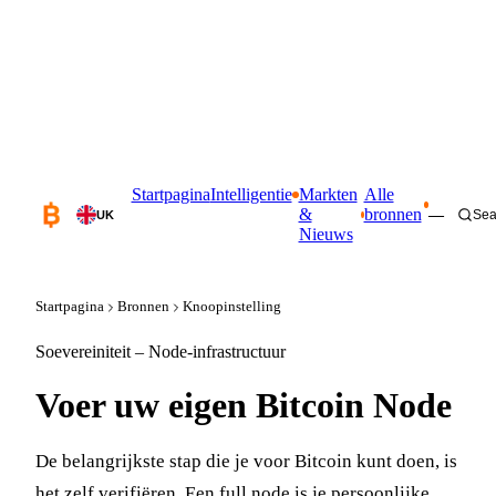
Startpagina
Intelligentie
Markten
Alle
&
bronnen
—
Sea
UK
Nieuws
Startpagina
Bronnen
Knoopinstelling
Soevereiniteit – Node-infrastructuur
Voer uw eigen
Bitcoin Node
De belangrijkste stap die je voor Bitcoin kunt doen, is
het zelf verifiëren. Een full node is je persoonlijke