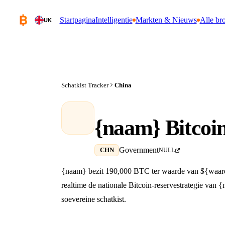
Startpagina
Intelligentie
Markten & Nieuws
Alle br
UK
Schatkist Tracker
China
{naam} Bitcoin
Government
CHN
NULL
{naam} bezit 190,000 BTC ter waarde van ${waarde
realtime de nationale Bitcoin-reservestrategie van 
soevereine schatkist.