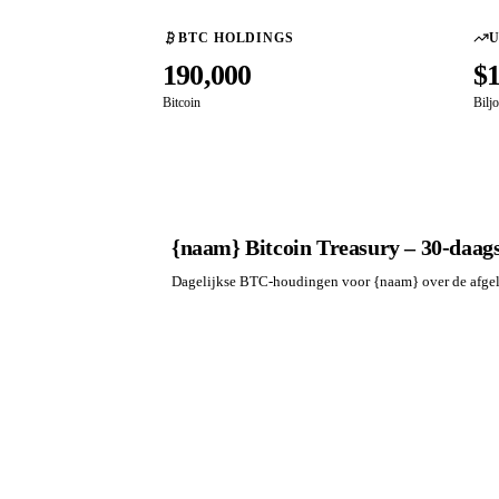
BTC HOLDINGS
190,000
$
Bitcoin
Bilj
{naam} Bitcoin Treasury – 30-daags
Dagelijkse BTC-houdingen voor {naam} over de afge