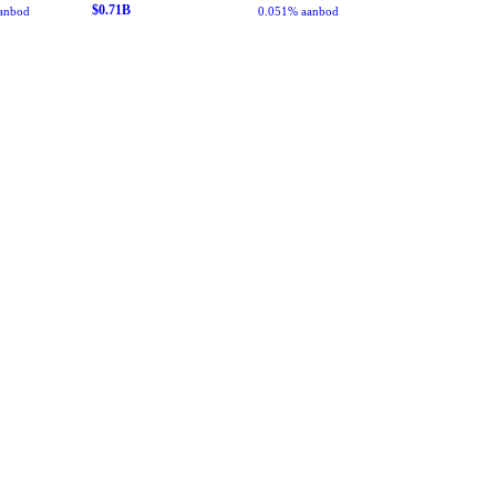
$
0.71
B
anbod
0.051% aanbod