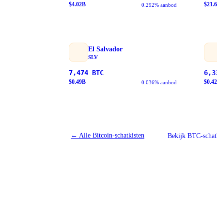
$
4.02
B
$
21.
0.292% aanbod
El Salvador
SLV
7,474
BTC
6,3
$
0.49
B
$
0.42
0.036% aanbod
←
Alle Bitcoin-schatkisten
Bekijk BTC-schat