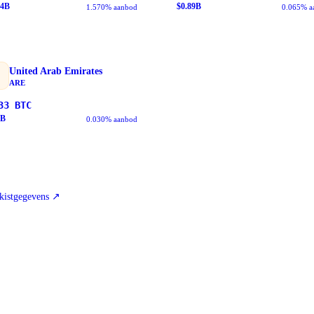
64
B
$
0.89
B
1.570% aanbod
0.065% a
United Arab Emirates
ARE
33
BTC
B
0.030% aanbod
kistgegevens
↗