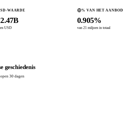
USD-WAARDE
% VAN HET AANBOD
12.47B
0.905%
oen USD
van 21 miljoen in totaal
e geschiedenis
lopen 30 dagen