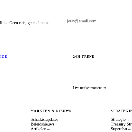
ijks. Geen ruis, geen altcoins.
RICE
24H TREND
Live market momentum
MARKTEN & NIEUWS
STRATEGI
Schatkistupdates
→
Strategie
→
Beleidsnieuws
→
Treasury Str
Artikelen
→
Superchat
→