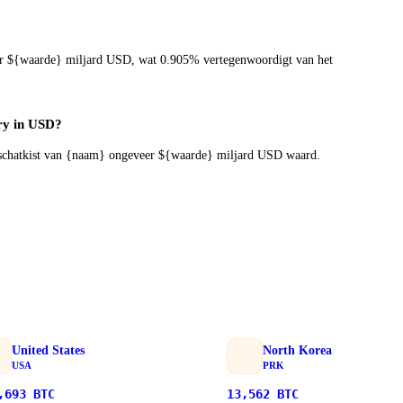
r ${waarde} miljard USD, wat 0.905% vertegenwoordigt van het
ury in USD?
n-schatkist van {naam} ongeveer ${waarde} miljard USD waard.
United States
North Korea
USA
PRK
,693
BTC
13,562
BTC