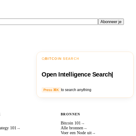
Abonneer je
BITCOIN SEARCH
Open Intelligence Search
|
to search anything
Press ⌘K
E
BRONNEN
Bitcoin 101
→
ategy 101
→
Alle bronnen
→
Voer een Node uit
→