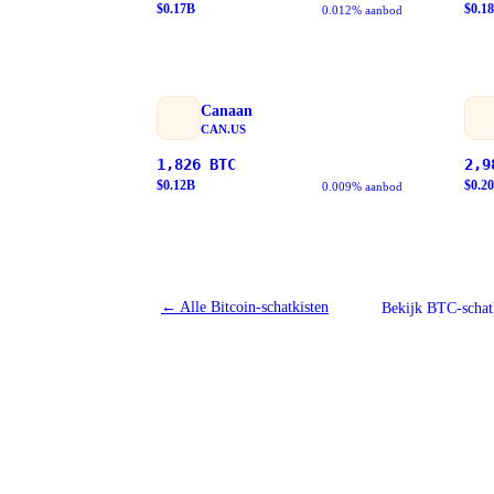
$
0.17
B
$
0.18
0.012% aanbod
Canaan
CAN.US
1,826
BTC
2,9
$
0.12
B
$
0.20
0.009% aanbod
←
Alle Bitcoin-schatkisten
Bekijk BTC-schat