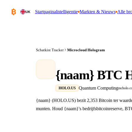
Startpagina
Intelligentie
Markten & Nieuws
Alle br
UK
Schatkist Tracker
Microcloud Hologram
{naam} BTC H
Quantum Computing
HOLO.US
mcholo.c
{naam} (HOLO.US) bezit 2,353 Bitcoin ter waarde
munten. Houd {naam}'s bedrijfsbitcoinreserve, BTC