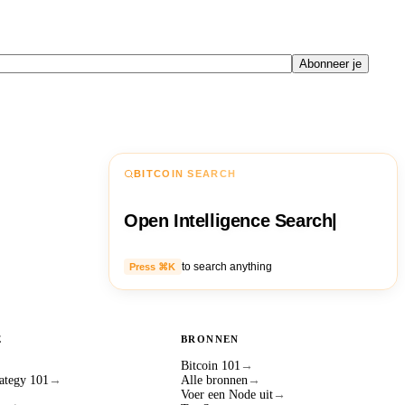
Abonneer je
BITCOIN SEARCH
Open Intelligence Search
|
to search anything
Press ⌘K
E
BRONNEN
Bitcoin 101
→
ategy 101
→
Alle bronnen
→
Voer een Node uit
→