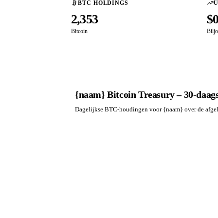
BTC HOLDINGS
2,353
$
Bitcoin
Bilj
{naam} Bitcoin Treasury – 30-daags
Dagelijkse BTC-houdingen voor {naam} over de afge