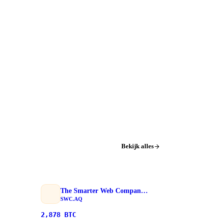
Bekijk alles
The Smarter Web Company PLC
SWC.AQ
2,878
BTC