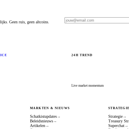
ijks. Geen ruis, geen altcoins.
RICE
24H TREND
Live market momentum
MARKTEN & NIEUWS
STRATEGI
Schatkistupdates
→
Strategie
→
Beleidsnieuws
→
Treasury Str
Artikelen
→
Superchat
→