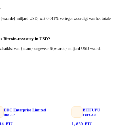
?
{waarde} miljard USD, wat 0.011% vertegenwoordigt van het totale
s Bitcoin-treasury in USD?
n-schatkist van {naam} ongeveer ${waarde} miljard USD waard.
DDC Enterprise Limited
BITFUFU
DDC.US
FUFU.US
14
BTC
1,830
BTC