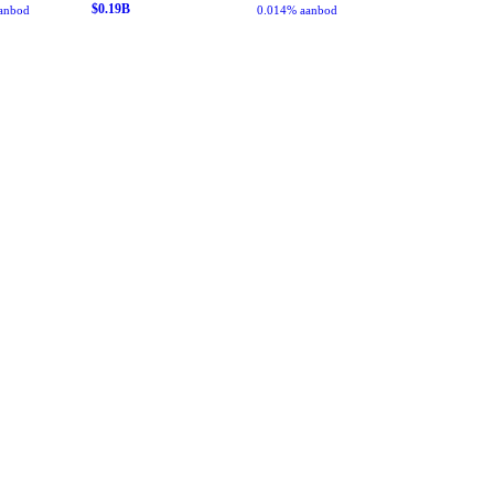
$
0.19
B
anbod
0.014% aanbod