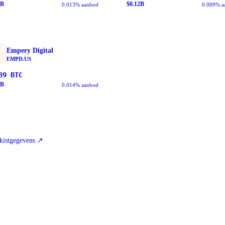
B
$
0.12
B
0.013% aanbod
0.009% a
Empery Digital
EMPD.US
89
BTC
B
0.014% aanbod
kistgegevens
↗