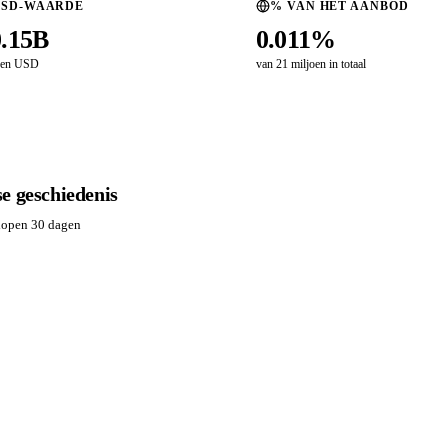
USD-WAARDE
% VAN HET AANBOD
0.15B
0.011%
oen USD
van 21 miljoen in totaal
e geschiedenis
lopen 30 dagen