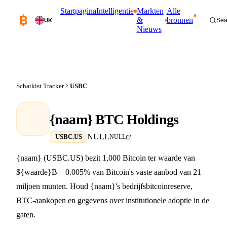
Startpagina
Intelligentie
Markten
Alle
&
bronnen
—
Sea
UK
Nieuws
Schatkist Tracker
USBC
{naam} BTC Holdings
NULL
USBC.US
NULL
{naam} (USBC.US) bezit 1,000 Bitcoin ter waarde van
${waarde}B – 0.005% van Bitcoin's vaste aanbod van 21
miljoen munten. Houd {naam}'s bedrijfsbitcoinreserve,
BTC-aankopen en gegevens over institutionele adoptie in de
gaten.