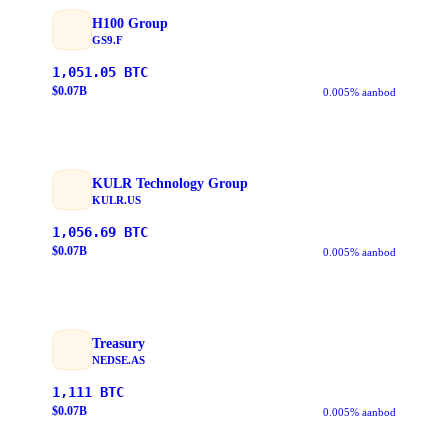
H100 Group
GS9.F
1,051.05
BTC
$
0.07
B
0.005% aanbod
KULR Technology Group
KULR.US
1,056.69
BTC
$
0.07
B
0.005% aanbod
Treasury
NEDSE.AS
1,111
BTC
$
0.07
B
0.005% aanbod