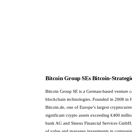
Bitcoin Group SEs Bitcoin-Strategi
Bitcoin Group SE is a German-based venture c
blockchain technologies. Founded in 2008 in He
Bitcoin.de, one of Europe’s largest cryptocurre
significant crypto assets exceeding €400 milli
bank AG and Sineus Financial Services GmbH. T
of value and manages investments in companie