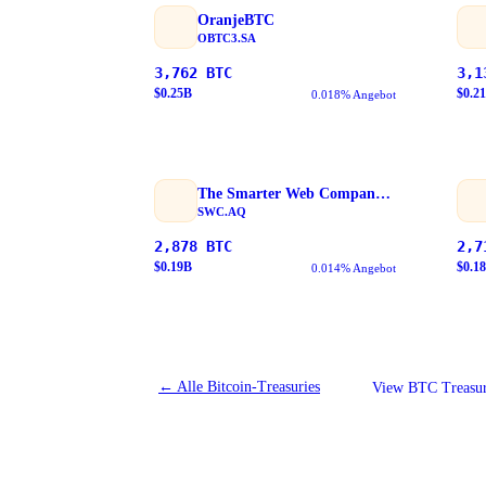
OranjeBTC
OBTC3.SA
3,762
BTC
3,1
$
0.25
B
$
0.21
0.018% Angebot
The Smarter Web Company PLC
SWC.AQ
2,878
BTC
2,7
$
0.19
B
$
0.18
0.014% Angebot
←
Alle Bitcoin-Treasuries
View BTC Treasur