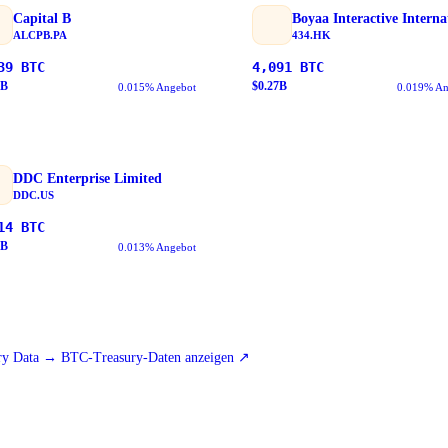
Capital B
ALCPB.PA
434.HK
39
BTC
4,091
BTC
B
$
0.27
B
0.015% Angebot
0.019% An
DDC Enterprise Limited
DDC.US
14
BTC
B
0.013% Angebot
y Data → BTC-Treasury-Daten anzeigen
↗