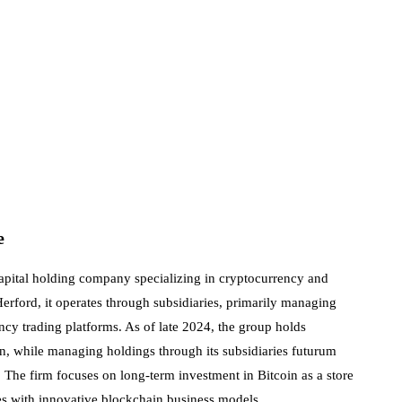
e
apital holding company specializing in cryptocurrency and
rford, it operates through subsidiaries, primarily managing
ncy trading platforms. As of late 2024, the group holds
on, while managing holdings through its subsidiaries futurum
he firm focuses on long-term investment in Bitcoin as a store
s with innovative blockchain business models.