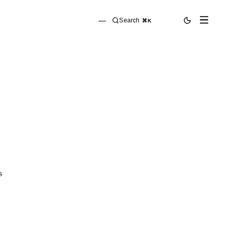
—
Search
⌘K
s