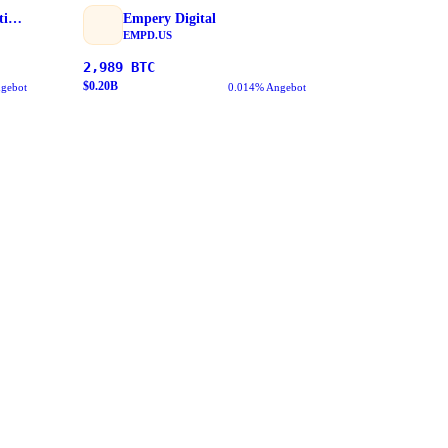
Boyaa Interactive International Limited
Empery Digital
EMPD.US
2,989
BTC
$
0.20
B
gebot
0.014% Angebot