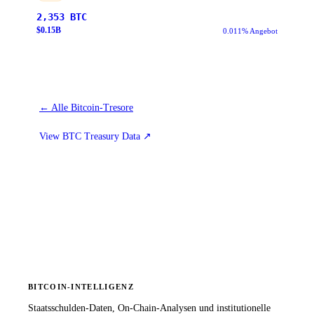
2,353
BTC
$
0.15
B
0.011% Angebot
←
Alle Bitcoin-Tresore
View BTC Treasury Data
↗
BITCOIN-INTELLIGENZ
Staatsschulden-Daten, On-Chain-Analysen und institutionelle