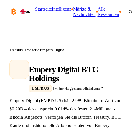
Startseite
Intelligenz
Märkte &
Alle
—
UK
Nachrichten
Ressourcen
Treasury Tracker
Empery Digital
Empery Digital BTC
Holdings
Technology
EMPD.US
emperydigital.com
Empery Digital (EMPD.US) hält 2,989 Bitcoin im Wert von
$0.20B – das entspricht 0.014% des festen 21-Millionen-
Bitcoin-Angebots. Verfolgen Sie die Bitcoin-Treasury, BTC-
Käufe und institutionelle Adoptionsdaten von Empery