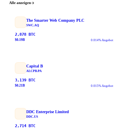
Alle anzeigen
The Smarter Web Company PLC
SWC.AQ
2,878
BTC
$
0.19
B
0.014% Angebot
Capital B
ALCPB.PA
3,139
BTC
$
0.21
B
0.015% Angebot
DDC Enterprise Limited
DDC.US
2,714
BTC