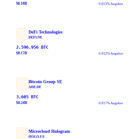
$
0.18
B
0.013% Angebot
DeFi Technologies
DEFI.NE
2,596.956
BTC
$
0.17
B
0.012% Angebot
Bitcoin Group SE
ADE.DE
3,605
BTC
$
0.24
B
0.017% Angebot
Microcloud Hologram
HOLO.US