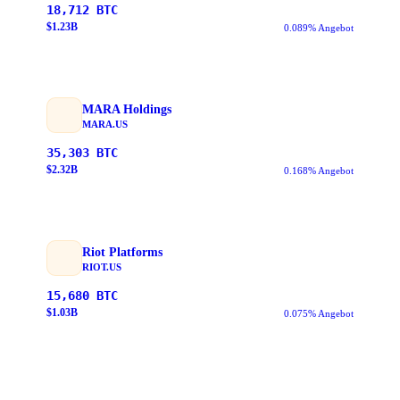
18,712
BTC
$
1.23
B
0.089% Angebot
MARA Holdings
MARA.US
35,303
BTC
$
2.32
B
0.168% Angebot
Riot Platforms
RIOT.US
15,680
BTC
$
1.03
B
0.075% Angebot