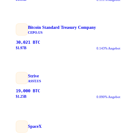
Bitcoin Standard Treasury Company
CEPO.US
30,021
BTC
$
1.97
B
0.143% Angebot
Strive
ASST.US
19,000
BTC
$
1.25
B
0.090% Angebot
SpaceX