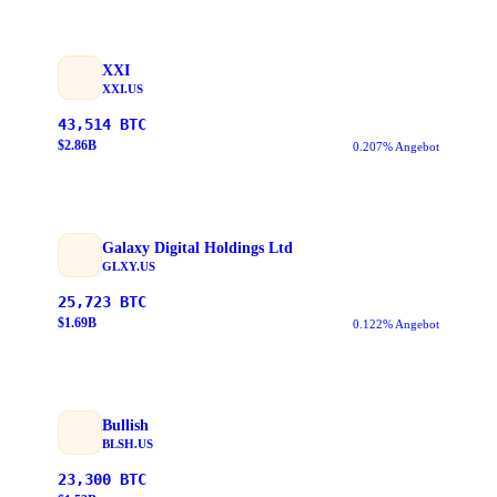
XXI
XXI.US
43,514
BTC
$
2.86
B
0.207% Angebot
Galaxy Digital Holdings Ltd
GLXY.US
25,723
BTC
$
1.69
B
0.122% Angebot
Bullish
BLSH.US
23,300
BTC