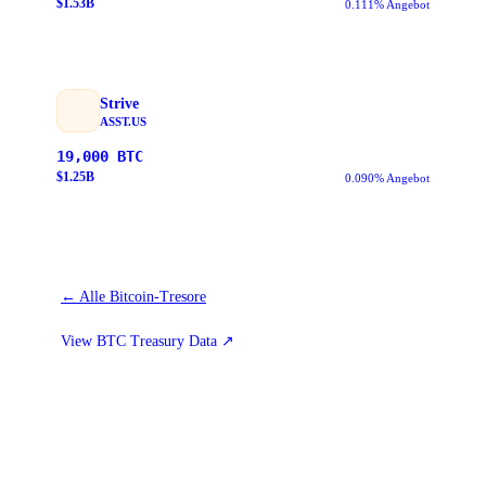
$
1.53
B
0.111% Angebot
Strive
ASST.US
19,000
BTC
$
1.25
B
0.090% Angebot
←
Alle Bitcoin-Tresore
View BTC Treasury Data
↗