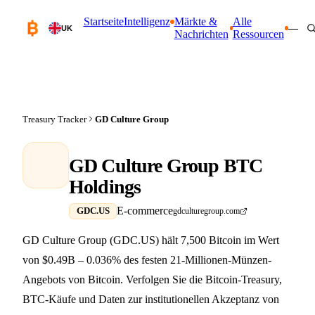
Startseite
Intelligenz
Märkte &
Alle
—
UK
Nachrichten
Ressourcen
Treasury Tracker
GD Culture Group
GD Culture Group BTC
Holdings
E-commerce
GDC.US
gdculturegroup.com
GD Culture Group (GDC.US) hält 7,500 Bitcoin im Wert
von $0.49B – 0.036% des festen 21-Millionen-Münzen-
Angebots von Bitcoin. Verfolgen Sie die Bitcoin-Treasury,
BTC-Käufe und Daten zur institutionellen Akzeptanz von