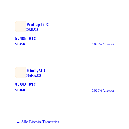
ProCap BTC
BRR.US
5,405
BTC
$
0.35
B
0.026% Angebot
KindlyMD
NAKA.US
5,398
BTC
$
0.36
B
0.026% Angebot
←
Alle Bitcoin-Treasuries