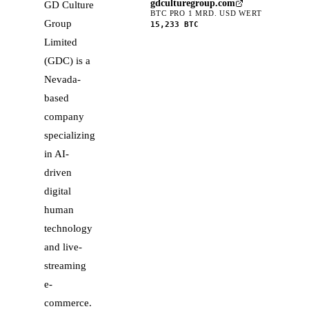
gdculturegroup.com
GD Culture
BTC PRO 1 MRD. USD WERT
Group
15,233
BTC
Limited
(GDC) is a
Nevada-
based
company
specializing
in AI-
driven
digital
human
technology
and live-
streaming
e-
commerce.