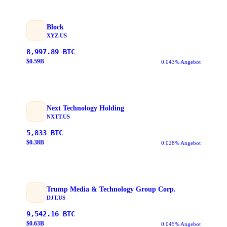
Block
XYZ.US
8,997.89
BTC
$
0.59
B
0.043% Angebot
Next Technology Holding
NXTT.US
5,833
BTC
$
0.38
B
0.028% Angebot
Trump Media & Technology Group Corp.
DJT.US
9,542.16
BTC
$
0.63
B
0.045% Angebot