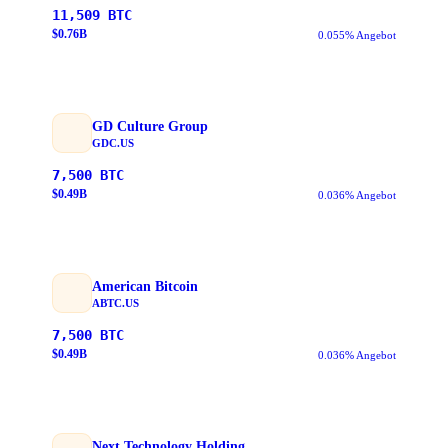
11,509
BTC
$
0.76
B
0.055% Angebot
GD Culture Group
GDC.US
7,500
BTC
$
0.49
B
0.036% Angebot
American Bitcoin
ABTC.US
7,500
BTC
$
0.49
B
0.036% Angebot
Next Technology Holding