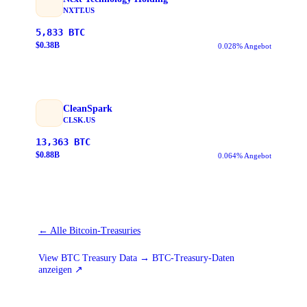
NXTT.US
5,833
BTC
$
0.38
B
0.028% Angebot
CleanSpark
CLSK.US
13,363
BTC
$
0.88
B
0.064% Angebot
←
Alle Bitcoin-Treasuries
View BTC Treasury Data → BTC-Treasury-Daten
anzeigen
↗