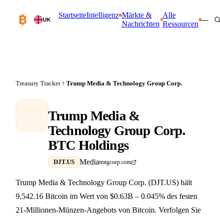
Startseite
Intelligenz
Märkte &
Alle
—
UK
Nachrichten
Ressourcen
Treasury Tracker
Trump Media & Technology Group Corp.
Trump Media &
Technology Group Corp.
BTC Holdings
Media
DJT.US
tmtgcorp.com
Trump Media & Technology Group Corp. (DJT.US) hält
9,542.16 Bitcoin im Wert von $0.63B – 0.045% des festen
21-Millionen-Münzen-Angebots von Bitcoin. Verfolgen Sie