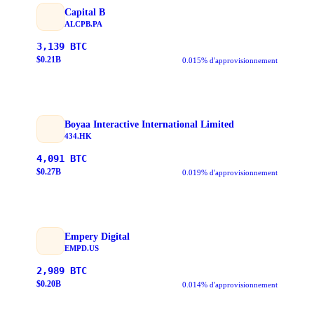
Capital B
ALCPB.PA
3,139
BTC
$
0.21
B
0.015% d'approvisionnement
Boyaa Interactive International Limited
434.HK
4,091
BTC
$
0.27
B
0.019% d'approvisionnement
Empery Digital
EMPD.US
2,989
BTC
$
0.20
B
0.014% d'approvisionnement