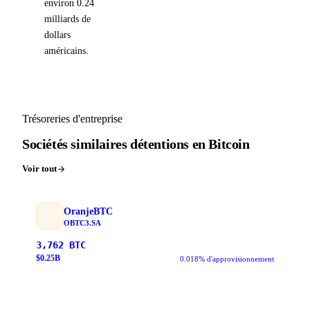
environ 0.24
milliards de
dollars
américains.
Trésoreries d'entreprise
Sociétés similaires détentions en Bitcoin
Voir tout
OranjeBTC
OBTC3.SA
3,762
BTC
$
0.25
B
0.018% d'approvisionnement