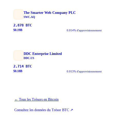
The Smarter Web Company PLC
SWC.AQ
2,878
BTC
$
0.19
B
0.014% d'approvisionnement
DDC Enterprise Limited
DDC.US
2,714
BTC
$
0.18
B
0.013% d'approvisionnement
←
Tous les Trésors en Bitcoin
Consultez les données du Trésor BTC
↗