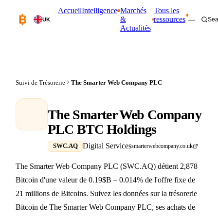
Accueil
Intelligence
Marchés
Tous les
&
ressources
—
Sea
UK
Actualités
Suivi de Trésorerie
The Smarter Web Company PLC
The Smarter Web Company
PLC BTC Holdings
Digital Services
SWC.AQ
smarterwebcompany.co.uk
The Smarter Web Company PLC (SWC.AQ) détient 2,878
Bitcoin d'une valeur de 0.19$B – 0.014% de l'offre fixe de
21 millions de Bitcoins. Suivez les données sur la trésorerie
Bitcoin de The Smarter Web Company PLC, ses achats de