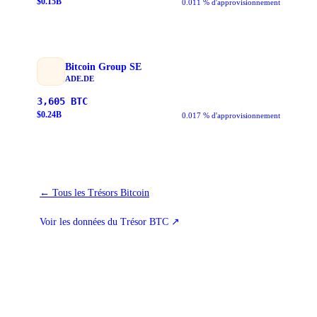
$
0.15
B
0.011 % d'approvisionnement
Bitcoin Group SE
ADE.DE
3,605
BTC
$
0.24
B
0.017 % d'approvisionnement
←
Tous les Trésors Bitcoin
Voir les données du Trésor BTC
↗