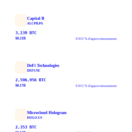
Capital B
ALCPB.PA
3,139
BTC
$
0.21
B
0.015 % d'approvisionnement
DeFi Technologies
DEFI.NE
2,596.956
BTC
$
0.17
B
0.012 % d'approvisionnement
Microcloud Hologram
HOLO.US
2,353
BTC