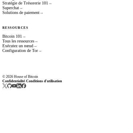
Stratégie de Trésorerie 101
→
Superchat
→
Solutions de paiement
→
RESSOURCES
Bitcoin 101
→
Tous les ressources
→
Exécutez un nœud
→
Configuration de Tor
→
© 2026 House of Bitcoin
Confidentialité
Conditions d'utilisation
·