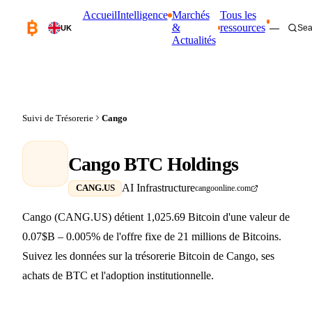
Accueil
Intelligence
Marchés
Tous les
&
ressources
—
Sea
UK
Actualités
Suivi de Trésorerie
Cango
Cango BTC Holdings
AI Infrastructure
CANG.US
cangoonline.com
Cango (CANG.US) détient 1,025.69 Bitcoin d'une valeur de
0.07$B – 0.005% de l'offre fixe de 21 millions de Bitcoins.
Suivez les données sur la trésorerie Bitcoin de Cango, ses
achats de BTC et l'adoption institutionnelle.