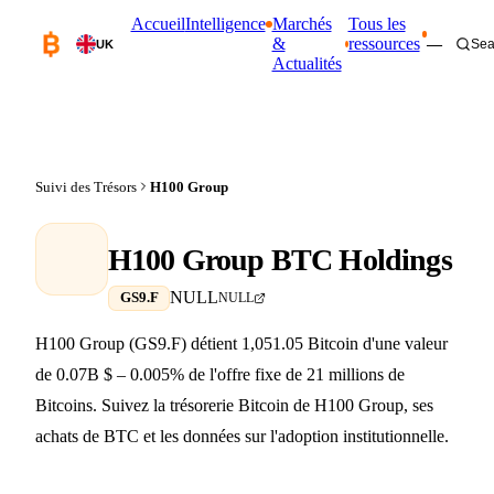
Accueil
Intelligence
Marchés
Tous les
&
ressources
—
Sea
UK
Actualités
Suivi des Trésors
H100 Group
H100 Group BTC Holdings
NULL
GS9.F
NULL
H100 Group (GS9.F) détient 1,051.05 Bitcoin d'une valeur
de 0.07B $ – 0.005% de l'offre fixe de 21 millions de
Bitcoins. Suivez la trésorerie Bitcoin de H100 Group, ses
achats de BTC et les données sur l'adoption institutionnelle.