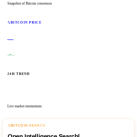
Snapshot of Bitcoin consensus
BITCOIN PRICE
—
—
24H TREND
Live market momentum
BITCOIN SEARCH
Open Intelligence Search
|