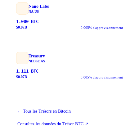
Nano Labs
NA.US
1,000
BTC
$
0.07
B
0.005% d'approvisionnement
Treasury
NEDSE.AS
1,111
BTC
$
0.07
B
0.005% d'approvisionnement
←
Tous les Trésors en Bitcoin
Consultez les données du Trésor BTC
↗