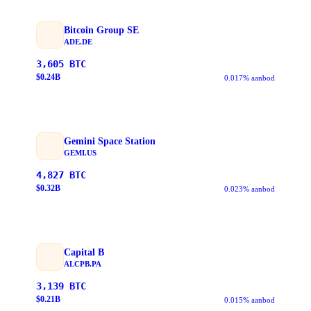
Bitcoin Group SE
ADE.DE
3,605
BTC
$
0.24
B
0.017% aanbod
Gemini Space Station
GEMI.US
4,827
BTC
$
0.32
B
0.023% aanbod
Capital B
ALCPB.PA
3,139
BTC
$
0.21
B
0.015% aanbod