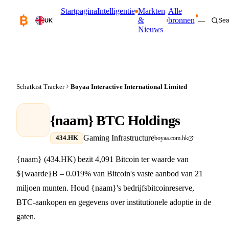
Startpagina
Intelligentie
Markten
Alle
&
bronnen
—
Sea
UK
Nieuws
Schatkist Tracker
Boyaa Interactive International Limited
{naam} BTC Holdings
Gaming Infrastructure
434.HK
boyaa.com.hk
{naam} (434.HK) bezit 4,091 Bitcoin ter waarde van
${waarde}B – 0.019% van Bitcoin's vaste aanbod van 21
miljoen munten. Houd {naam}'s bedrijfsbitcoinreserve,
BTC-aankopen en gegevens over institutionele adoptie in de
gaten.