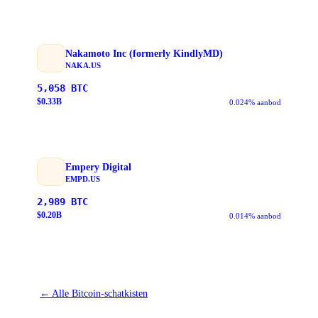
Nakamoto Inc (formerly KindlyMD)
NAKA.US
5,058
BTC
$
0.33
B
0.024% aanbod
Empery Digital
EMPD.US
2,989
BTC
$
0.20
B
0.014% aanbod
←
Alle Bitcoin-schatkisten