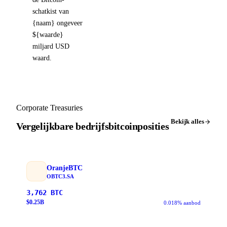
schatkist van
{naam} ongeveer
${waarde}
miljard USD
waard.
Corporate Treasuries
Bekijk alles
Vergelijkbare bedrijfsbitcoinposities
OranjeBTC
OBTC3.SA
3,762
BTC
$
0.25
B
0.018% aanbod