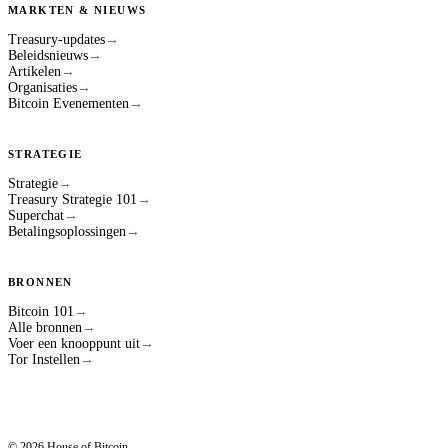
MARKTEN & NIEUWS
Treasury-updates
→
Beleidsnieuws
→
Artikelen
→
Organisaties
→
Bitcoin Evenementen
→
STRATEGIE
Strategie
→
Treasury Strategie 101
→
Superchat
→
Betalingsoplossingen
→
BRONNEN
Bitcoin 101
→
Alle bronnen
→
Voer een knooppunt uit
→
Tor Instellen
→
© 2026 House of Bitcoin