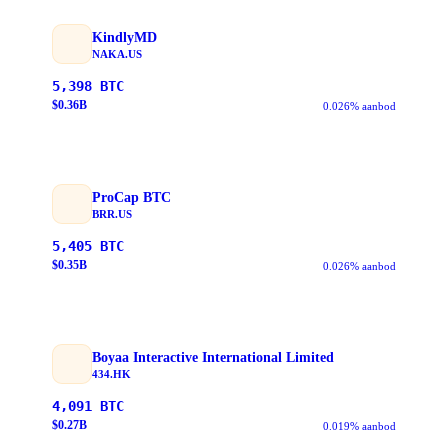
KindlyMD
NAKA.US
5,398
BTC
$
0.36
B
0.026% aanbod
ProCap BTC
BRR.US
5,405
BTC
$
0.35
B
0.026% aanbod
Boyaa Interactive International Limited
434.HK
4,091
BTC
$
0.27
B
0.019% aanbod