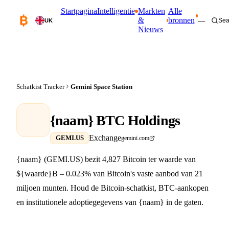
Startpagina
Intelligentie
Markten
Alle
&
bronnen
—
Sea
UK
Nieuws
Schatkist Tracker
Gemini Space Station
{naam} BTC Holdings
Exchange
GEMI.US
gemini.com
{naam} (GEMI.US) bezit 4,827 Bitcoin ter waarde van
${waarde}B – 0.023% van Bitcoin's vaste aanbod van 21
miljoen munten. Houd de Bitcoin-schatkist, BTC-aankopen
en institutionele adoptiegegevens van {naam} in de gaten.