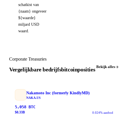
schatkist van
{naam} ongeveer
${waarde}
miljard USD
waard.
Corporate Treasuries
Bekijk alles
Vergelijkbare bedrijfsbitcoinposities
Nakamoto Inc (formerly KindlyMD)
NAKA.US
5,058
BTC
$
0.33
B
0.024% aanbod