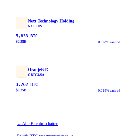
Next Technology Holding
NXTT.US
5,833
BTC
$
0.38
B
0.028% aanbod
OranjeBTC
OBTC3.SA
3,762
BTC
$
0.25
B
0.018% aanbod
←
Alle Bitcoin-schatten