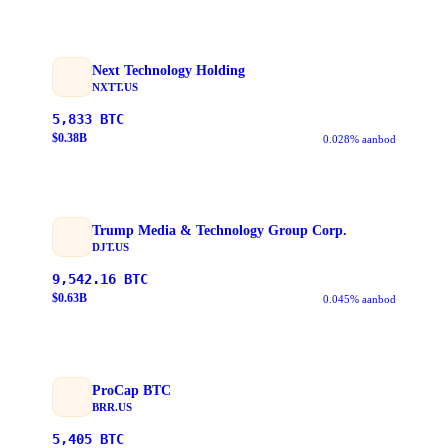
Next Technology Holding
NXTT.US
5,833
BTC
$
0.38
B
0.028% aanbod
Trump Media & Technology Group Corp.
DJT.US
9,542.16
BTC
$
0.63
B
0.045% aanbod
ProCap BTC
BRR.US
5,405
BTC