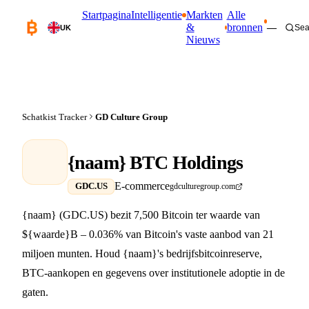
Startpagina
Intelligentie
Markten
Alle
&
bronnen
—
Sea
UK
Nieuws
Schatkist Tracker
GD Culture Group
{naam} BTC Holdings
E-commerce
GDC.US
gdculturegroup.com
{naam} (GDC.US) bezit 7,500 Bitcoin ter waarde van
${waarde}B – 0.036% van Bitcoin's vaste aanbod van 21
miljoen munten. Houd {naam}'s bedrijfsbitcoinreserve,
BTC-aankopen en gegevens over institutionele adoptie in de
gaten.