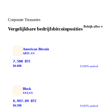
Corporate Treasuries
Bekijk alles
Vergelijkbare bedrijfsbitcoinposities
American Bitcoin
ABTC.US
7,500
BTC
$
0.49
B
0.036% aanbod
Block
XYZ.US
8,997.89
BTC
$
0.59
B
0.043% aanbod