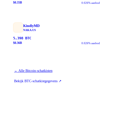
$
0.35
B
0.026% aanbod
KindlyMD
NAKA.US
5,398
BTC
$
0.36
B
0.026% aanbod
←
Alle Bitcoin-schatkisten
Bekijk BTC-schatkistgegevens
↗