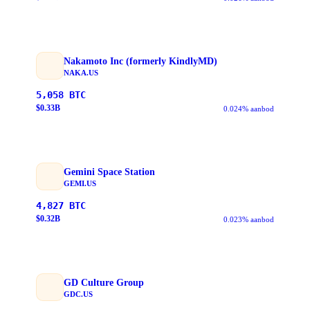
Nakamoto Inc (formerly KindlyMD)
NAKA.US
5,058
BTC
$
0.33
B
0.024% aanbod
Gemini Space Station
GEMI.US
4,827
BTC
$
0.32
B
0.023% aanbod
GD Culture Group
GDC.US