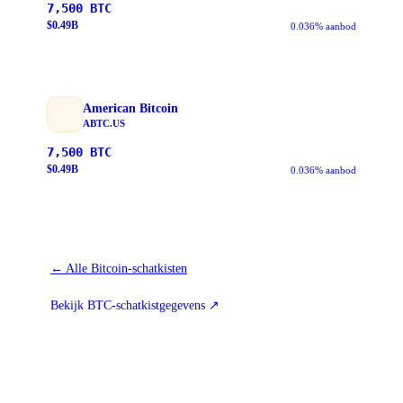
7,500
BTC
$
0.49
B
0.036% aanbod
American Bitcoin
ABTC.US
7,500
BTC
$
0.49
B
0.036% aanbod
←
Alle Bitcoin-schatkisten
Bekijk BTC-schatkistgegevens
↗