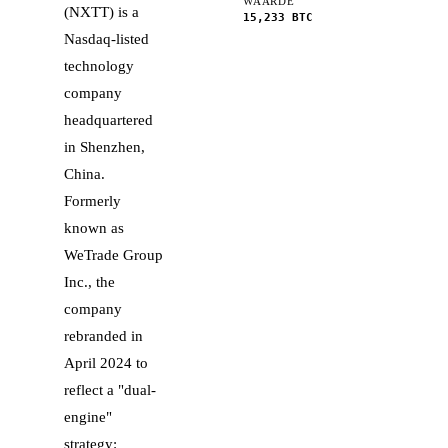
WAARDE
(NXTT) is a
15,233
BTC
Nasdaq-listed
technology
company
headquartered
in Shenzhen,
China.
Formerly
known as
WeTrade Group
Inc., the
company
rebranded in
April 2024 to
reflect a "dual-
engine"
strategy: