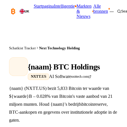
Startpagina
Intelligentie
Markten
Alle
&
bronnen
—
Sea
UK
Nieuws
Schatkist Tracker
Next Technology Holding
{naam} BTC Holdings
AI Software
NXTT.US
nxtttech.com
{naam} (NXTT.US) bezit 5,833 Bitcoin ter waarde van
${waarde}B – 0.028% van Bitcoin's vaste aanbod van 21
miljoen munten. Houd {naam}'s bedrijfsbitcoinreserve,
BTC-aankopen en gegevens over institutionele adoptie in de
gaten.