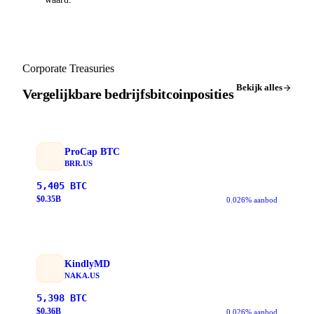
Corporate Treasuries
Bekijk alles
Vergelijkbare bedrijfsbitcoinposities
ProCap BTC
BRR.US
5,405
BTC
$
0.35
B
0.026% aanbod
KindlyMD
NAKA.US
5,398
BTC
$
0.36
B
0.026% aanbod