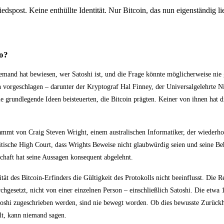
spost. Keine enthüllte Identität. Nur Bitcoin, das nun eigenständig lie
to?
iemand hat bewiesen, wer Satoshi ist, und die Frage könnte möglicherweise nie
 vorgeschlagen – darunter der Kryptograf Hal Finney, der Universalgelehrte N
 grundlegende Ideen beisteuerten, die Bitcoin prägten. Keiner von ihnen hat die
mmt von Craig Steven Wright, einem australischen Informatiker, der wiederholt
itische High Court, dass Wrights Beweise nicht glaubwürdig seien und seine Be
haft hat seine Aussagen konsequent abgelehnt.
tität des Bitcoin-Erfinders die Gültigkeit des Protokolls nicht beeinflusst. Die
gesetzt, nicht von einer einzelnen Person – einschließlich Satoshi. Die etwa
oshi zugeschrieben werden, sind nie bewegt worden. Ob dies bewusste Zurückha
lt, kann niemand sagen.