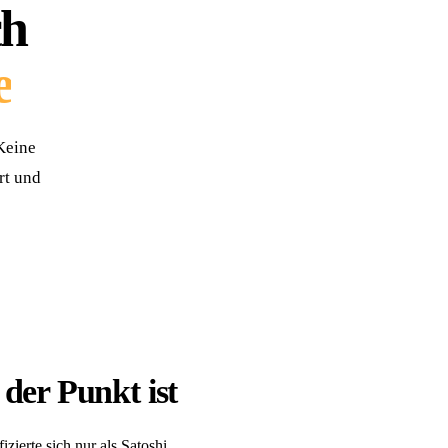
ch
e
Keine
rt und
der Punkt ist
zierte sich nur als Satoshi