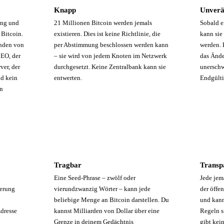
Knapp
Unverä
ung und
21 Millionen Bitcoin werden jemals
Sobald e
 Bitcoin.
existieren. Dies ist keine Richtlinie, die
kann sie
enden von
per Abstimmung beschlossen werden kann
werden. 
CEO, der
– sie wird von jedem Knoten im Netzwerk
das Ände
ver, der
durchgesetzt. Keine Zentralbank kann sie
unerschw
d kein
entwerten.
Endgülti
en
Tragbar
Transp
Eine Seed-Phrase – zwölf oder
Jede jem
ierung
vierundzwanzig Wörter – kann jede
der öffe
beliebige Menge an Bitcoin darstellen. Du
und kann
Adresse
kannst Milliarden von Dollar über eine
Regeln s
Grenze in deinem Gedächtnis
gibt kei