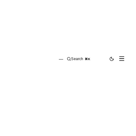
—
Search
⌘K