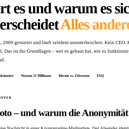
rt es
und warum es si
erscheidet
Alles ander
, 2009 gestartet und läuft seitdem ununterbrochen. Kein CEO. 
. Das ist die Grundlagen – wer es gebaut hat, wie es funktionie
nd.
nktioniert
Warum 21 Millionen
Bitcoin vs. Ethereum
FAQ
ÖPFER
to – und warum die Anonymität 
e Nachricht in einer Kryptographie-Mailingliste. Der Absender identifi