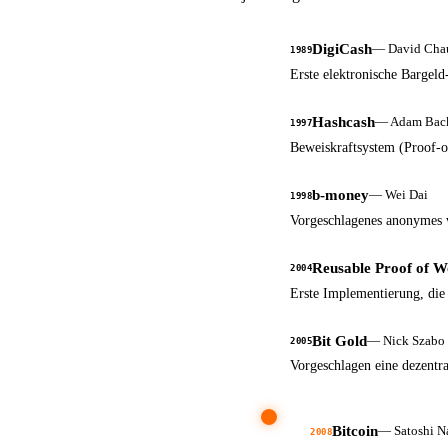
DigiCash
—
David Ch
1989
Erste elektronische Bargeld-
Hashcash
—
Adam Bac
1997
Beweiskraftsystem (Proof-o
b-money
—
Wei Dai
1998
Vorgeschlagenes anonymes ve
Reusable Proof of 
2004
Erste Implementierung, die 
Bit Gold
—
Nick Szabo
2005
Vorgeschlagen eine dezentra
Bitcoin
—
Satoshi 
2008