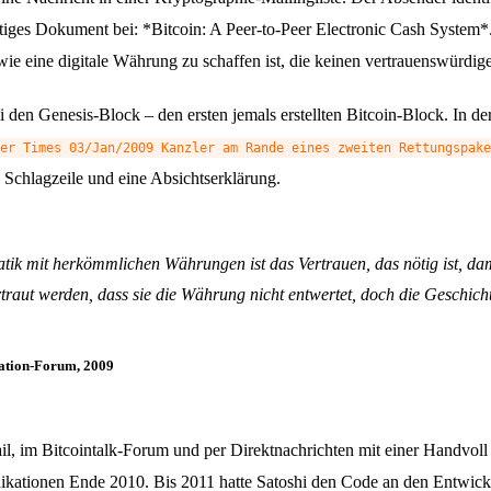
iges Dokument bei: *Bitcoin: A Peer-to-Peer Electronic Cash System*.
wie eine digitale Währung zu schaffen ist, die keinen vertrauenswürdige
 den Genesis-Block – den ersten jemals erstellten Bitcoin-Block. In d
er Times 03/Jan/2009 Kanzler am Rande eines zweiten Rettungspake
ne Schlagzeile und eine Absichtserklärung.
ik mit herkömmlichen Währungen ist das Vertrauen, das nötig ist, dami
traut werden, dass sie die Währung nicht entwertet, doch die Geschich
ation-Forum, 2009
l, im Bitcointalk-Forum und per Direktnachrichten mit einer Handvoll
kationen Ende 2010. Bis 2011 hatte Satoshi den Code an den Entwic