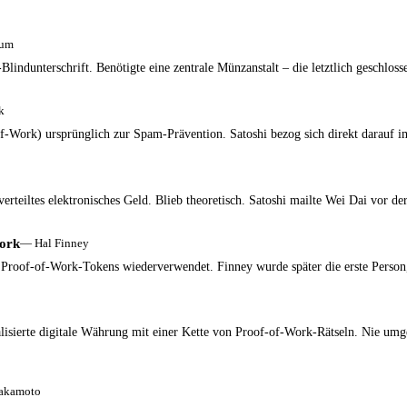
aum
Blindunterschrift. Benötigte eine zentrale Münzanstalt – die letztlich geschlos
k
f-Work) ursprünglich zur Spam-Prävention. Satoshi bezog sich direkt darauf i
rteiltes elektronisches Geld. Blieb theoretisch. Satoshi mailte Wei Dai vor de
Work
—
Hal Finney
Proof-of-Work-Tokens wiederverwendet. Finney wurde später die erste Person, 
lisierte digitale Währung mit einer Kette von Proof-of-Work-Rätseln. Nie umge
Nakamoto