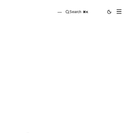
—
Search
⌘K