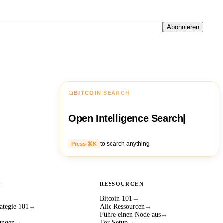
Abonnieren
BITCOIN SEARCH
Open Intelligence Search
|
to search anything
Press ⌘K
E
RESSOURCEN
Bitcoin 101
→
ategie 101
→
Alle Ressourcen
→
Führe einen Node aus
→
ungen
→
Tor-Setup
→