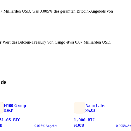
07 Milliarden USD, was 0.005% des gesamten Bitcoin-Angebots von
der Wert des Bitcoin-Treasury von Cango etwa 0.07 Milliarden USD.
nde
H100 Group
Nano Labs
GS9.F
NA.US
51.05
BTC
1,000
BTC
B
$
0.07
B
0.005% Angebot
0.005% An