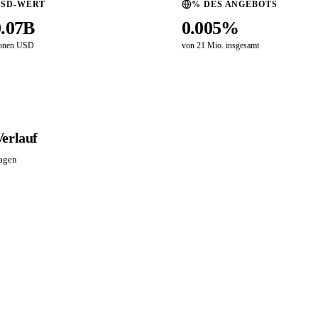
USD-WERT
% DES ANGEBOTS
0.07B
0.005%
ionen USD
von 21 Mio. insgesamt
Verlauf
Tagen