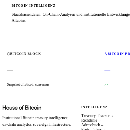
BITCOIN-INTELLIGENZ
Staatskassendaten, On-Chain-Analysen und institutionelle Entwicklung
Altcoins.
BITCOIN BLOCK
BITCOIN P
—
—
Snapshot of Bitcoin consensus
—
INTELLIGENZ
Treasury Tracker
→
Institutional Bitcoin treasury intelligence,
Richtlinie
→
on-chain analytics, sovereign infrastructure,
Adressbuch
→
Preis-Ticker
→