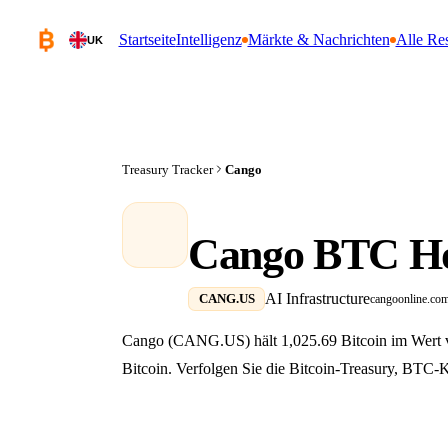
Startseite
Intelligenz
Märkte & Nachrichten
Alle Re
UK
Treasury Tracker
Cango
Cango BTC Ho
AI Infrastructure
CANG.US
cangoonline.co
Cango (CANG.US) hält 1,025.69 Bitcoin im Wert 
Bitcoin. Verfolgen Sie die Bitcoin-Treasury, BTC-