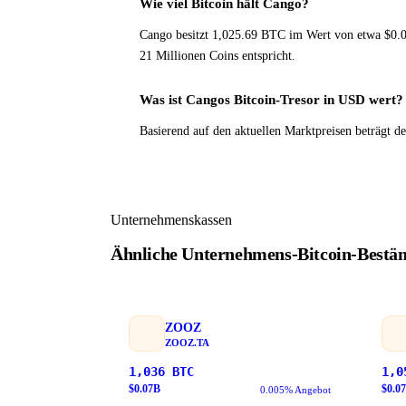
Wie viel Bitcoin hält Cango?
Cango besitzt 1,025.69 BTC im Wert von etwa $0.
21 Millionen Coins entspricht.
Was ist Cangos Bitcoin-Tresor in USD wert?
Basierend auf den aktuellen Marktpreisen beträgt 
Unternehmenskassen
Ähnliche Unternehmens-Bitcoin-Bestä
ZOOZ
ZOOZ.TA
1,036
BTC
1,0
$
0.07
B
$
0.07
0.005% Angebot