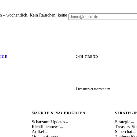
en – wöchentlich. Kein Rauschen, keine
RICE
24H TREND
Live market momentum
MÄRKTE & NACHRICHTEN
STRATEGI
Schatzamt-Updates
→
Strategie
→
Richtliniennews
→
Treasury-Str
Artikel
→
Superchat
→
Organisationen
→
Zahlungslös