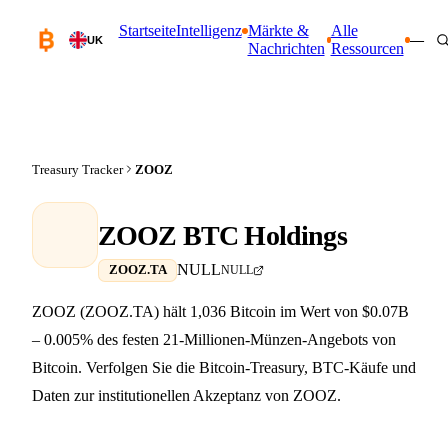
Startseite
Intelligenz
Märkte &
Alle
—
UK
Nachrichten
Ressourcen
Treasury Tracker
ZOOZ
ZOOZ BTC Holdings
NULL
ZOOZ.TA
NULL
ZOOZ (ZOOZ.TA) hält 1,036 Bitcoin im Wert von $0.07B
– 0.005% des festen 21-Millionen-Münzen-Angebots von
Bitcoin. Verfolgen Sie die Bitcoin-Treasury, BTC-Käufe und
Daten zur institutionellen Akzeptanz von ZOOZ.