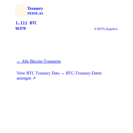
Treasury
NEDSE.AS
1,111
BTC
$
0.07
B
0.005% Angebot
←
Alle Bitcoin-Treasuries
View BTC Treasury Data → BTC-Treasury-Daten
anzeigen
↗