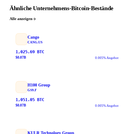
Ähnliche Unternehmens-Bitcoin-Bestände
Alle anzeigen
Cango
CANG.US
1,025.69
BTC
$
0.07
B
0.005% Angebot
H100 Group
GS9.F
1,051.05
BTC
$
0.07
B
0.005% Angebot
KULR Technology Group