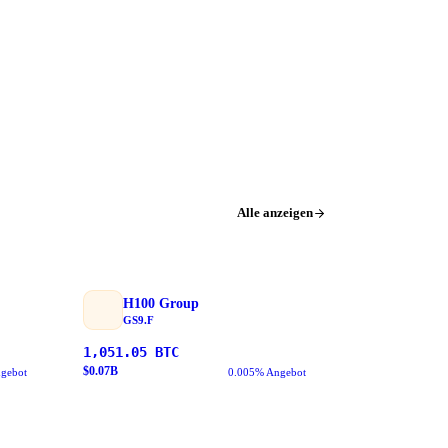
Alle anzeigen
H100 Group
GS9.F
1,051.05
BTC
$
0.07
B
gebot
0.005% Angebot