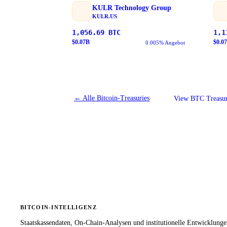
KULR Technology Group
KULR.US
1,056.69
BTC
1,1
$
0.07
B
$
0.07
0.005% Angebot
←
Alle Bitcoin-Treasuries
View BTC Treasur
BITCOIN-INTELLIGENZ
Staatskassendaten, On-Chain-Analysen und institutionelle Entwicklung