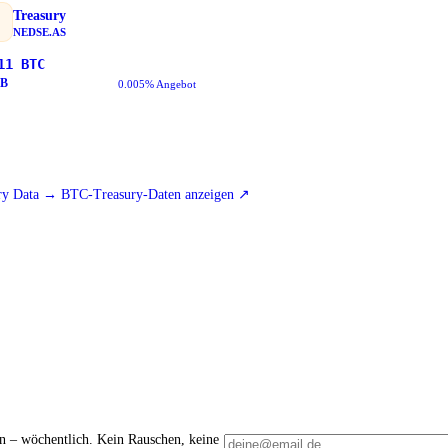
Treasury
NEDSE.AS
11
BTC
B
0.005% Angebot
y Data → BTC-Treasury-Daten anzeigen
↗
en – wöchentlich. Kein Rauschen, keine