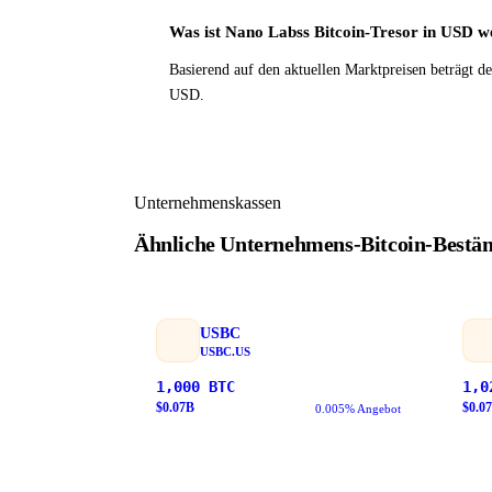
Was ist Nano Labss Bitcoin-Tresor in USD w
Basierend auf den aktuellen Marktpreisen beträgt d
USD.
Unternehmenskassen
Ähnliche Unternehmens-Bitcoin-Bestä
USBC
USBC.US
1,000
BTC
1,0
$
0.07
B
$
0.07
0.005% Angebot