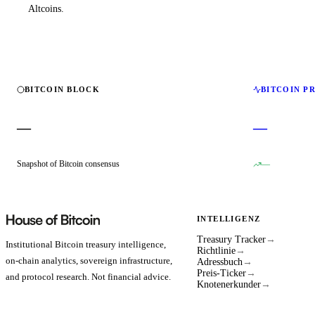
Altcoins.
BITCOIN BLOCK
BITCOIN P
—
—
Snapshot of Bitcoin consensus
—
INTELLIGENZ
Treasury Tracker
→
Institutional Bitcoin treasury intelligence,
Richtlinie
→
on-chain analytics, sovereign infrastructure,
Adressbuch
→
Preis-Ticker
→
and protocol research. Not financial advice.
Knotenerkunder
→