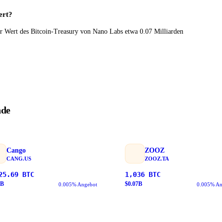
ert?
er Wert des Bitcoin-Treasury von Nano Labs etwa 0.07 Milliarden
nde
Cango
ZOOZ
CANG.US
ZOOZ.TA
25.69
BTC
1,036
BTC
B
$
0.07
B
0.005% Angebot
0.005% An