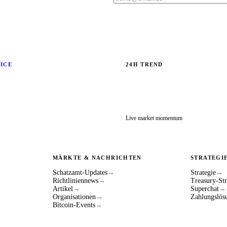
RICE
24H TREND
Live market momentum
MÄRKTE & NACHRICHTEN
STRATEGI
Schatzamt-Updates
→
Strategie
→
Richtliniennews
→
Treasury-Str
Artikel
→
Superchat
→
Organisationen
→
Zahlungslös
Bitcoin-Events
→