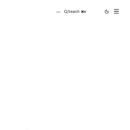
—
Search
⌘K