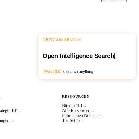
BITCOIN SEARCH
Open Intelligence Search
|
to search anything
Press ⌘K
E
RESSOURCEN
Bitcoin 101
→
ategie 101
→
Alle Ressourcen
→
Führe einen Node aus
→
ungen
→
Tor-Setup
→